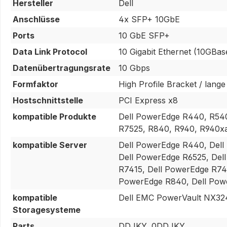
Hersteller
Dell
Anschlüsse
4x SFP+ 10GbE
Ports
10 GbE SFP+
Data Link Protocol
10 Gigabit Ethernet (10GBas
Datenübertragungsrate
10 Gbps
Formfaktor
High Profile Bracket / lange
Hostschnittstelle
PCI Express x8
kompatible Produkte
Dell PowerEdge R440, R540
R7525, R840, R940, R940x
kompatible Server
Dell PowerEdge R440, Dell
Dell PowerEdge R6525, Del
R7415, Dell PowerEdge R74
PowerEdge R840, Dell Pow
kompatible
Dell EMC PowerVault NX32
Storagesysteme
Parts
DDJKY, 0DDJKY