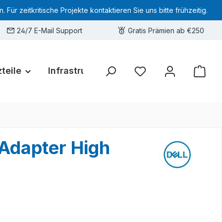
 zeitkritische Projekte kontaktieren Sie uns bitte frühzeitig.
24/7 E-Mail Support
Gratis Prämien ab €250
teile
Infrastruktur
Hardware-Deals
Sie haben 0 Produkte 
 Adapter High