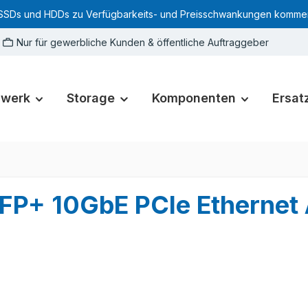
SSDs und HDDs zu Verfügbarkeits- und Preisschwankungen kommen. Für
Nur für gewerbliche Kunden & öffentliche Auftraggeber
zwerk
Storage
Komponenten
Ersatz
SFP+ 10GbE PCIe Ethernet