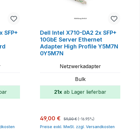
2x SFP+
Dell Intel X710-DA2 2x SFP+
10GbE Server Ethernet
rd
Adapter High Profile Y5M7N
0Y5M7N
r
Netzwerkadapter
Bulk
bar
21x
ab Lager lieferbar
orb
In den Warenkorb
Regulärer Preis:
Verkaufspreis:
49,00 €
59,00 €
(-16.95%)
ndkosten
Preise exkl. MwSt. zzgl. Versandkosten