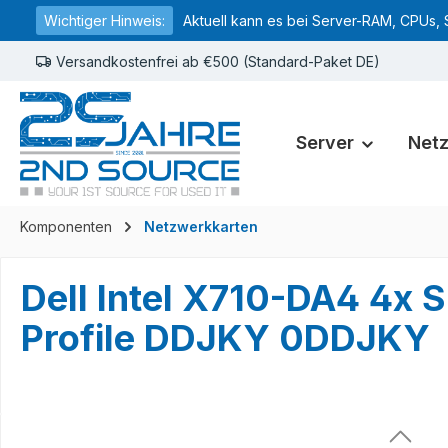
Wichtiger Hinweis:
Aktuell kann es bei Server-RAM, CPUs, 
springen
Zur Hauptnavigation springen
Versandkostenfrei ab €500 (Standard-Paket DE)
Server
Net
Komponenten
Netzwerkkarten
Dell Intel X710-DA4 4x 
Profile DDJKY 0DDJKY