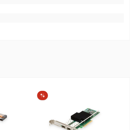
Rabatt
%