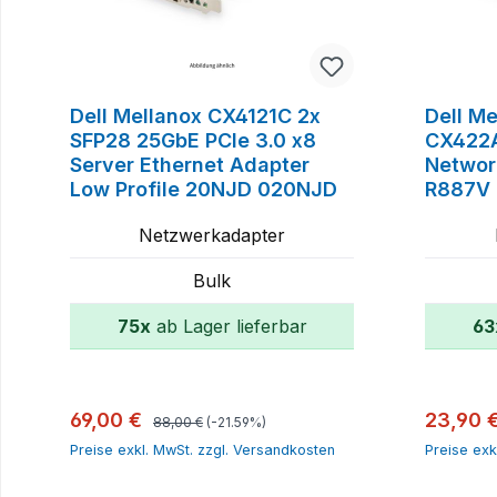
Dell Mellanox CX4121C 2x
Dell M
SFP28 25GbE PCIe 3.0 x8
CX422A
Server Ethernet Adapter
Networ
Low Profile 20NJD 020NJD
R887V
Netzwerkadapter
Bulk
75x
ab Lager lieferbar
63
In den Warenkorb
Regulärer Preis:
Verkaufspreis:
Verkauf
69,00 €
23,90 
88,00 €
(-21.59%)
Preise exkl. MwSt. zzgl. Versandkosten
Preise exk