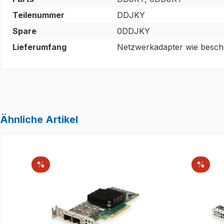
Teilenummer
DDJKY
Spare
0DDJKY
Lieferumfang
Netzwerkadapter wie beschr
Ähnliche Artikel
Produktgalerie überspringen
Rabatt
Raba
%
%