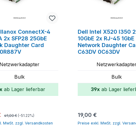
ellanox ConnectX-4
Dell Intel X520 I350 
 2x SFP28 25GbE
10GbE 2x RJ-45 1GbE
k Daughter Card
Network Daughter Ca
 0R887V
C63DV 0C63DV
Netzwerkadapter
Netzwerkadapte
Bulk
Bulk
x
ab Lager lieferbar
39x
ab Lager liefer
In den Warenkorb
In den Warenk
Regulärer Preis:
spreis:
Regulärer Preis:
€
19,00 €
49,00 €
(-51.22%)
l. MwSt. zzgl. Versandkosten
Preise exkl. MwSt. zzgl. Versa