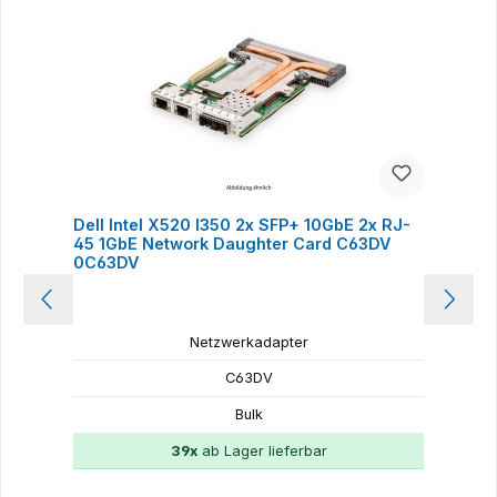
Dell Intel X520 I350 2x SFP+ 10GbE 2x RJ-
D
45 1GbE Network Daughter Card C63DV
S
0C63DV
Netzwerkadapter
C63DV
Bulk
39x
ab Lager lieferbar