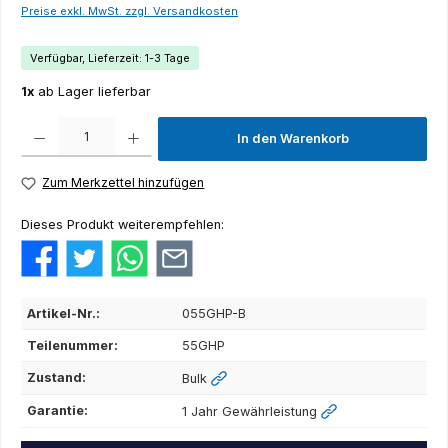
Preise exkl. MwSt. zzgl. Versandkosten
Verfügbar, Lieferzeit: 1-3 Tage
1x
ab Lager lieferbar
Produkt Anzahl: Gib den gewünschten Wert ein oder benutze die Schaltflächen um die Anza
In den Warenkorb
Zum Merkzettel hinzufügen
Dieses Produkt weiterempfehlen:
Artikel-Nr.:
055GHP-B
Teilenummer:
55GHP
Zustand:
Bulk
Garantie:
1 Jahr Gewährleistung