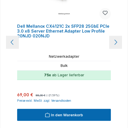
Dell Mellanox CX4121C 2x SFP28 25GbE PCIe
3.0 x8 Server Ethernet Adapter Low Profile
20NJD 020NJD
Netzwerkadapter
Bulk
75x
ab Lager lieferbar
Verkaufspreis:
Regulärer Preis:
69,00 €
88,00 €
(-21.59%)
Preise exkl. MwSt. zzgl. Versandkosten
In den Warenkorb