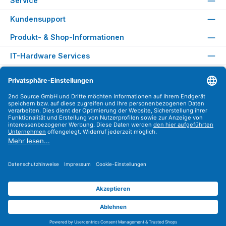
Service
Kundensupport
Produkt- & Shop-Informationen
IT-Hardware Services
Rechtliches
Versandarten
Zahlungsarten
Sicher Einkaufen
Find us on
Instagram
YouTube
WhatsApp
LinkedIn
Xing
Alle Preise exkl. gesetzl. Mehrwertsteuer zzgl.
Versandkosten
.
© 2026 2nd Source GmbH - Alle Rechte vorbehalten. Theme by
ThemeWare®