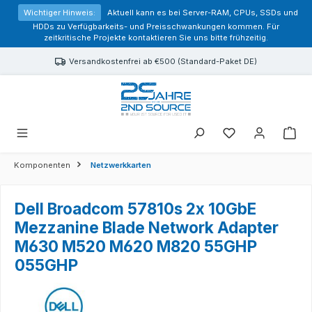
alt springen
Wichtiger Hinweis:
Aktuell kann es bei Server-RAM, CPUs, SSDs und
HDDs zu Verfügbarkeits- und Preisschwankungen kommen. Für
zeitkritische Projekte kontaktieren Sie uns bitte frühzeitig.
Versandkostenfrei ab €500 (Standard-Paket DE)
Sie haben 0 Prod
Komponenten
Netzwerkkarten
Dell Broadcom 57810s 2x 10GbE
Mezzanine Blade Network Adapter
M630 M520 M620 M820 55GHP
055GHP