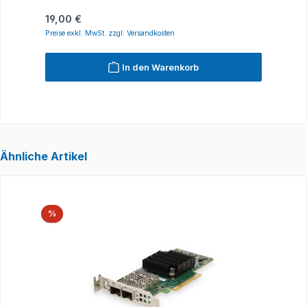
Regulärer Preis:
R
19,00 €
1
Preise exkl. MwSt. zzgl. Versandkosten
P
In den Warenkorb
Ähnliche Artikel
Produktgalerie überspringen
Rabatt
%