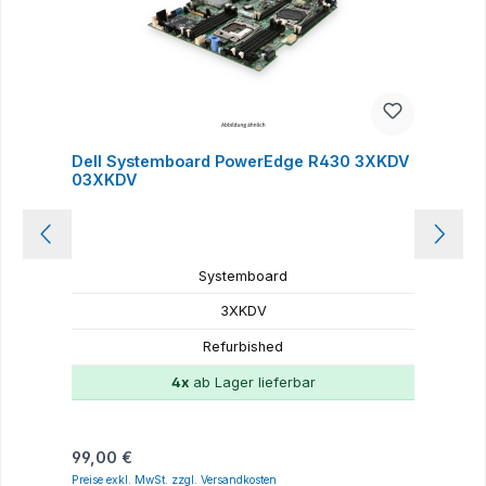
Dell Systemboard PowerEdge R430 3XKDV
03XKDV
Systemboard
3XKDV
Refurbished
4x
ab Lager lieferbar
Regulärer Preis:
R
99,00 €
9
Preise exkl. MwSt. zzgl. Versandkosten
P