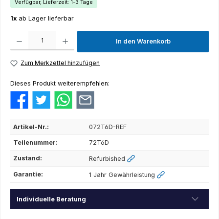
Verfügbar, Lieferzeit: 1-3 Tage
1x
ab Lager lieferbar
Produkt Anzahl: Gib den gewünschten Wert ein oder benutze die Schaltflächen um die Anza
In den Warenkorb
Zum Merkzettel hinzufügen
Dieses Produkt weiterempfehlen:
Artikel-Nr.:
072T6D-REF
Teilenummer:
72T6D
Zustand:
Refurbished
Garantie:
1 Jahr Gewährleistung
Individuelle Beratung