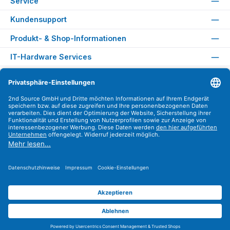
Service
Kundensupport
Produkt- & Shop-Informationen
IT-Hardware Services
Rechtliches
Versandarten
Zahlungsarten
Sicher Einkaufen
Find us on
Instagram
YouTube
WhatsApp
LinkedIn
Xing
Alle Preise exkl. gesetzl. Mehrwertsteuer zzgl.
Versandkosten
.
© 2026 2nd Source GmbH - Alle Rechte vorbehalten. Theme by
ThemeWare®