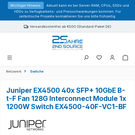
alt springen
Wichtiger Hinweis:
Aktuell kann es bei Server-RAM, CPUs, SSDs und
HDDs zu Verfügbarkeits- und Preisschwankungen kommen. Für
zeitkritische Projekte kontaktieren Sie uns bitte frühzeitig.
Versandkostenfrei ab €500 (Standard-Paket DE)
Sie haben 0 Prod
Netzwerk
Switche
Juniper EX4500 40x SFP+ 10GbE B-
t-F Fan 128G Interconnect Module 1x
1200W Switch EX4500-40F-VC1-BF