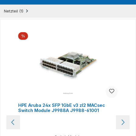
Netzteil (1)
Produktgalerie überspringen
Rabatt
%
HPE Aruba 24x SFP 1GbE v3 zl2 MACsec
Switch Module J9988A J9988-61001