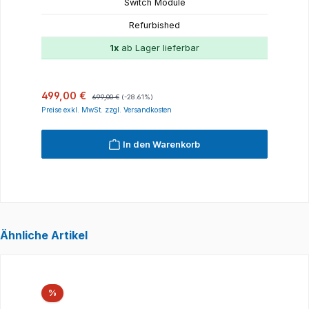
Switch Module
Refurbished
1x
ab Lager lieferbar
Verkaufspreis:
Regulärer Preis:
499,00 €
699,00 €
(-28.61%)
Preise exkl. MwSt. zzgl. Versandkosten
In den Warenkorb
Ähnliche Artikel
Produktgalerie überspringen
Rabatt
%