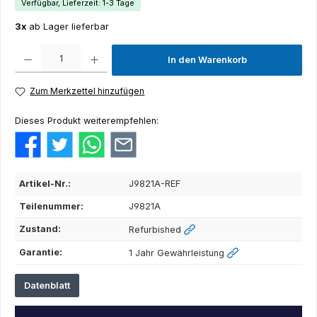
Verfügbar, Lieferzeit: 1-3 Tage
3x
ab Lager lieferbar
Produkt Anzahl: Gib den gewünschten Wert ein oder benutze die Schaltflächen um die Anza
In den Warenkorb
Zum Merkzettel hinzufügen
Dieses Produkt weiterempfehlen:
Artikel-Nr.:
J9821A-REF
Teilenummer:
J9821A
Zustand:
Refurbished
Garantie:
1 Jahr Gewährleistung
Datenblatt