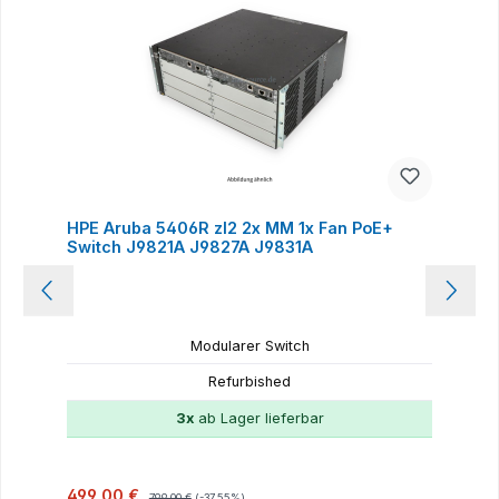
HPE Aruba 5406R zl2 2x MM 1x Fan PoE+
Switch J9821A J9827A J9831A
Modularer Switch
Refurbished
3x
ab Lager lieferbar
Verkaufspreis:
Regulärer Preis:
499,00 €
799,00 €
(-37.55%)