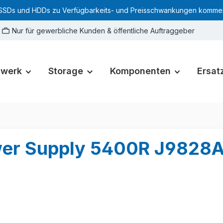
SSDs und HDDs zu Verfügbarkeits- und Preisschwankungen kommen. Für
Nur für gewerbliche Kunden & öffentliche Auftraggeber
zwerk
Storage
Komponenten
Ersatz
wer Supply 5400R J9828