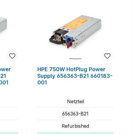
ower
HPE 750W HotPlug Power
21
Supply 656363-B21 660183-
001
001
Netzteil
656363-B21
Refurbished