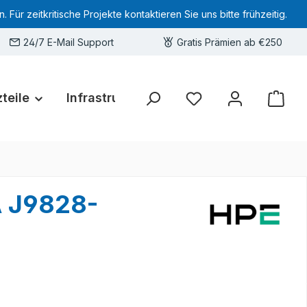
 zeitkritische Projekte kontaktieren Sie uns bitte frühzeitig.
24/7 E-Mail Support
Gratis Prämien ab €250
teile
Infrastruktur
Hardware-Deals
Sie haben 0 Produkte 
A J9828-