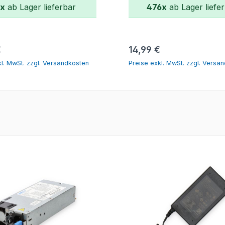
x
ab Lager lieferbar
476x
ab Lager liefe
In den Warenkorb
In den Warenko
er Preis:
Regulärer Preis:
€
14,99 €
kl. MwSt. zzgl. Versandkosten
Preise exkl. MwSt. zzgl. Versa