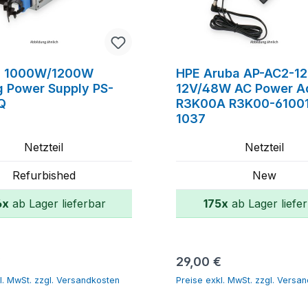
n 1000W/1200W
HPE Aruba AP-AC2-1
g Power Supply PS-
12V/48W AC Power A
Q
R3K00A R3K00-61001
1037
Netzteil
Netzteil
Refurbished
New
6x
ab Lager lieferbar
175x
ab Lager liefe
In den Warenkorb
In den Warenk
r Preis:
Regulärer Preis:
€
29,00 €
l. MwSt. zzgl. Versandkosten
Preise exkl. MwSt. zzgl. Versa