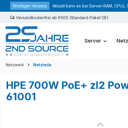
Wichtiger Hinweis:
Aktuell kann es bei Server-RAM, CPUs, 
springen
Zur Hauptnavigation springen
Versandkostenfrei ab €500 (Standard-Paket DE)
Server
Net
Netzwerk
Netzteile
HPE 700W PoE+ zl2 Po
61001