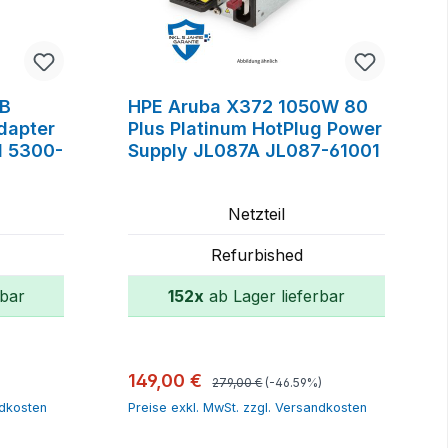
2B
HPE Aruba X372 1050W 80
dapter
Plus Platinum HotPlug Power
 5300-
Supply JL087A JL087-61001
Netzteil
Refurbished
rbar
152x
ab Lager lieferbar
orb
In den Warenkorb
Regulärer Preis:
Verkaufspreis:
149,00 €
279,00 €
(-46.59%)
ndkosten
Preise exkl. MwSt. zzgl. Versandkosten