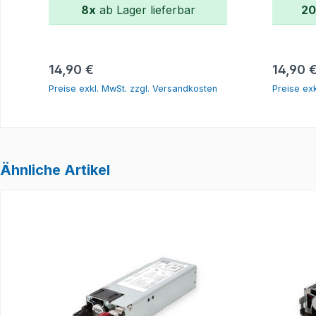
8x
ab Lager lieferbar
20
In den Warenkorb
Regulärer Preis:
Regulär
14,90 €
14,90 
Preise exkl. MwSt. zzgl. Versandkosten
Preise ex
Ähnliche Artikel
Produktgalerie überspringen