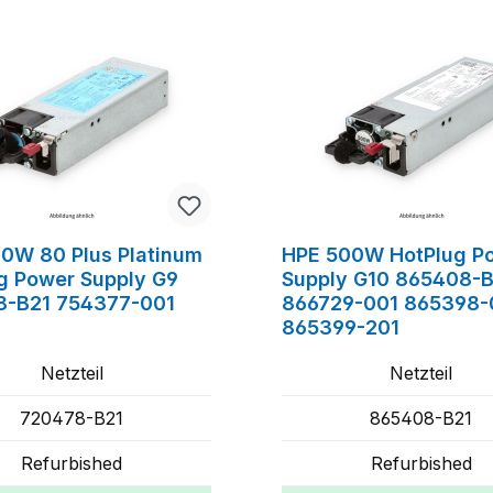
0W 80 Plus Platinum
HPE 500W HotPlug P
g Power Supply G9
Supply G10 865408-B
8-B21 754377-001
866729-001 865398-
865399-201
Netzteil
Netzteil
720478-B21
865408-B21
Refurbished
Refurbished