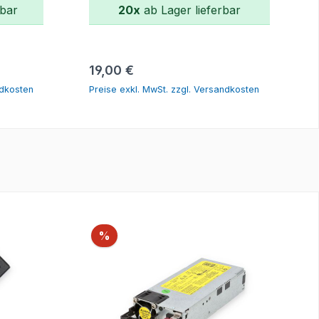
rbar
20x
ab Lager lieferbar
rb
In den Warenkorb
Regulärer Preis:
19,00 €
ndkosten
Preise exkl. MwSt. zzgl. Versandkosten
Rabatt
%