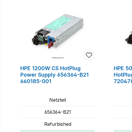
HPE 1200W CS HotPlug
HPE 50
Power Supply 656364-B21
HotPlu
660185-001
72047
Netzteil
656364-B21
Refurbished