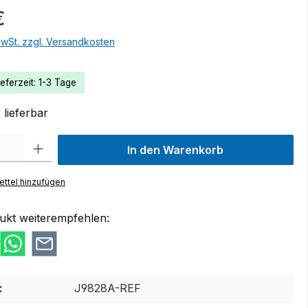
€
MwSt. zzgl. Versandkosten
eferzeit: 1-3 Tage
lieferbar
 Gib den gewünschten Wert ein oder benutze die Schaltflächen um die Anzah
In den Warenkorb
ttel hinzufügen
ukt weiterempfehlen:
:
J9828A-REF