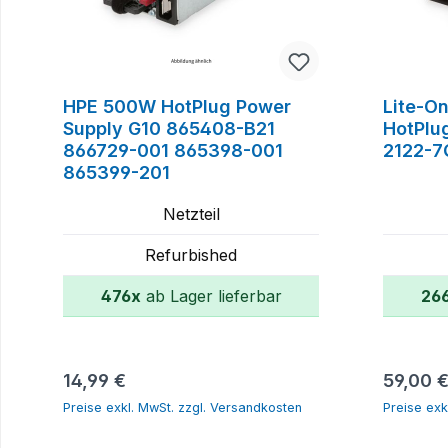
HPE 500W HotPlug Power
Lite-O
Supply G10 865408-B21
HotPlu
866729-001 865398-001
2122-7
865399-201
Netzteil
Refurbished
476x
ab Lager lieferbar
26
In den Warenkorb
Regulärer Preis:
Reguläre
14,99 €
59,00 
Preise exkl. MwSt. zzgl. Versandkosten
Preise exk