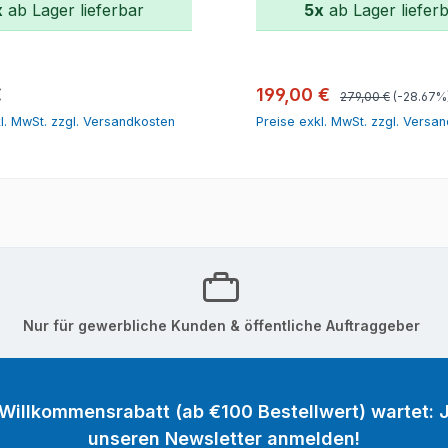
x
ab Lager lieferbar
5x
ab Lager liefer
In den Warenkorb
In den Warenk
Regulärer Preis:
r Preis:
Verkaufspreis:
€
199,00 €
279,00 €
(-28.67%
l. MwSt. zzgl. Versandkosten
Preise exkl. MwSt. zzgl. Versa
Nur für gewerbliche Kunden & öffentliche Auftraggeber
 Willkommensrabatt (ab €100 Bestellwert) wartet: J
unseren Newsletter anmelden!