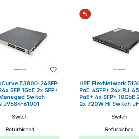
Rabatt
%
oCurve E3800-24SFP-
HPE FlexNetwork 513
24x SFP 1GbE 2x SFP+
PoE-4SFP+ 24x RJ-45
Managed Switch
PoE+ 4x SFP+ 10GbE 2
s J9584-61001
2x 720W HI Switch J
JH325-61001
Switch
Switch
Refurbished
Refurbished