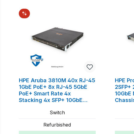
Produktgalerie überspringen
Rabatt
%
HPE Aruba 3810M 40x RJ-45
HPE Pr
1GbE PoE+ 8x RJ-45 5GbE
2SFP+ 
PoE+ Smart Rate 4x
10GbE 
Stacking 4x SFP+ 10GbE
Chassi
MACsec Module 2x 1050W
Switch
Switch JL076A JL076-61001
Refurbished