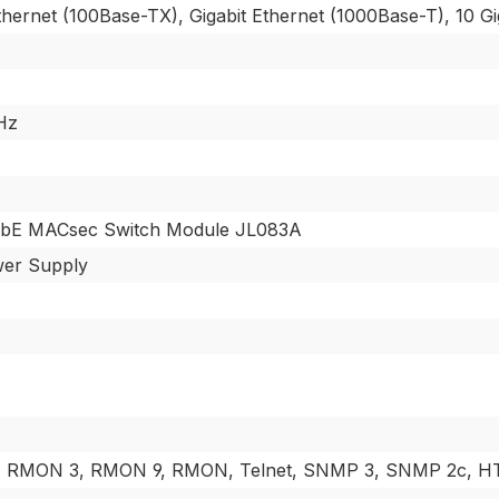
thernet (100Base-TX), Gigabit Ethernet (1000Base-T), 10 G
Hz
GbE MACsec Switch Module JL083A
er Supply
 RMON 3, RMON 9, RMON, Telnet, SNMP 3, SNMP 2c, H