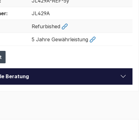
:
JL429A-REF-5y
er:
JL429A
Refurbished
5 Jahre Gewährleistung
t
lle Beratung