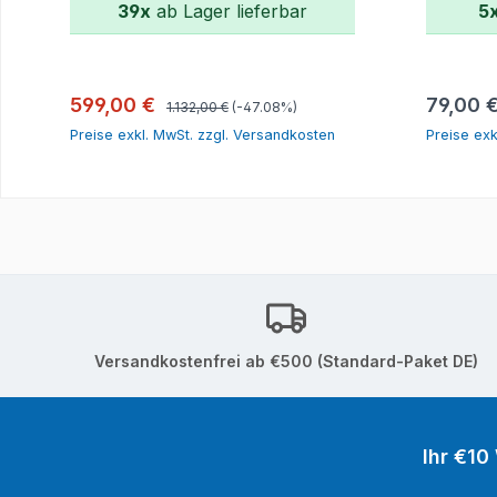
39x
ab Lager lieferbar
5
In den Warenkorb
Regulärer Preis:
Verkaufspreis:
Reguläre
599,00 €
79,00 
1.132,00 €
(-47.08%)
Preise exkl. MwSt. zzgl. Versandkosten
Preise exk
Versandkostenfrei ab €500 (Standard-Paket DE)
Ihr €10