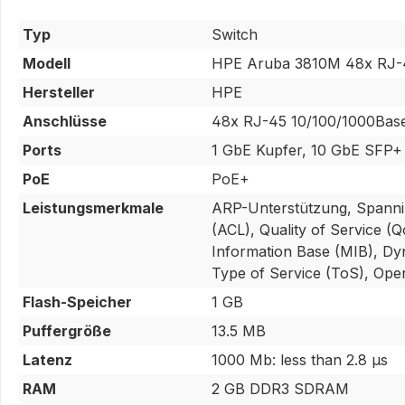
Typ
Switch
Modell
HPE Aruba 3810M 48x RJ-
Hersteller
HPE
Anschlüsse
48x RJ-45 10/100/1000Base
Ports
1 GbE Kupfer, 10 GbE SFP+
PoE
PoE+
Leistungsmerkmale
ARP-Unterstützung, Spannin
(ACL), Quality of Service (
Information Base (MIB), Dy
Type of Service (ToS), Ope
Flash-Speicher
1 GB
Puffergröße
13.5 MB
Latenz
1000 Mb: less than 2.8 μs
RAM
2 GB DDR3 SDRAM