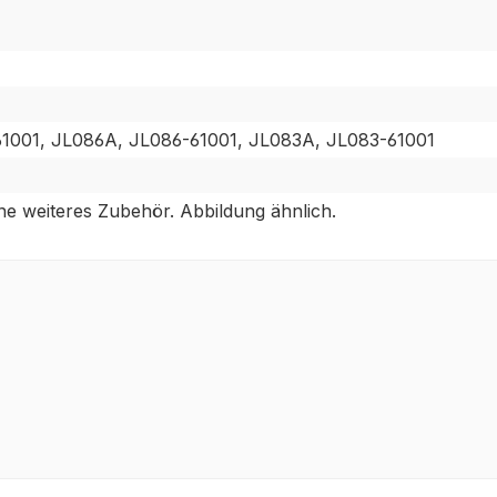
1001, JL086A, JL086-61001, JL083A, JL083-61001
ne weiteres Zubehör. Abbildung ähnlich.