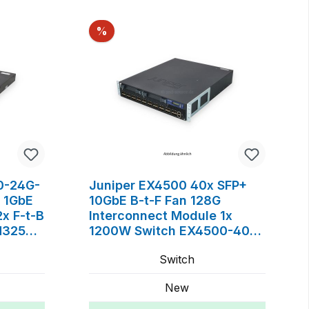
Rabatt
%
0-24G-
Juniper EX4500 40x SFP+
 1GbE
10GbE B-t-F Fan 128G
x F-t-B
Interconnect Module 1x
H325A
1200W Switch EX4500-40F-
VC1-BF
Switch
New