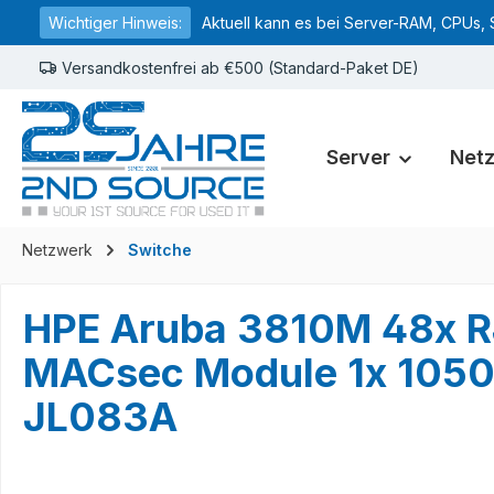
Wichtiger Hinweis:
Aktuell kann es bei Server-RAM, CPUs, 
springen
Zur Hauptnavigation springen
Versandkostenfrei ab €500 (Standard-Paket DE)
Server
Net
Netzwerk
Switche
HPE Aruba 3810M 48x R
MACsec Module 1x 105
JL083A