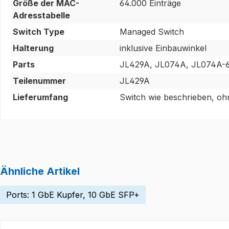
Größe der MAC-
64.000 Einträge
Adresstabelle
Switch Type
Managed Switch
Halterung
inklusive Einbauwinkel
Parts
JL429A, JL074A, JL074A-6
Teilenummer
JL429A
Lieferumfang
Switch wie beschrieben, oh
Ähnliche Artikel
Ports: 1 GbE Kupfer, 10 GbE SFP+