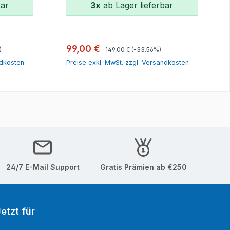
bar
3x
ab Lager lieferbar
orb
In den Warenkorb
Regulärer Preis:
Verkaufspreis:
99,00 €
)
149,00 €
(-33.56%)
ndkosten
Preise exkl. MwSt. zzgl. Versandkosten
24/7 E-Mail Support
Gratis Prämien ab €250
etzt für