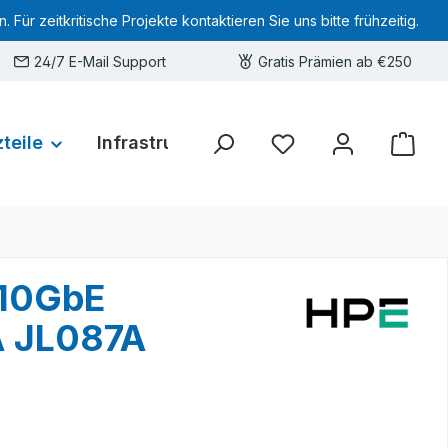
 zeitkritische Projekte kontaktieren Sie uns bitte frühzeitig.
24/7 E-Mail Support
Gratis Prämien ab €250
teile
Infrastruktur
Hardware-Deals
Sie haben 0 Produkte 
 10GbE
A JL087A