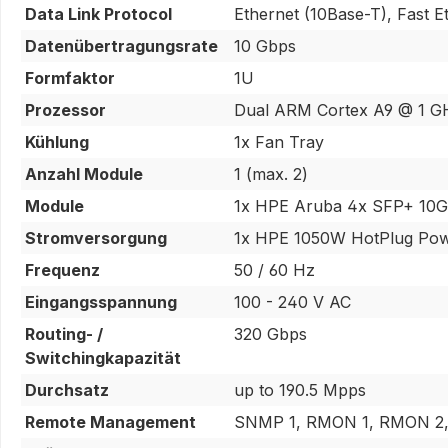
Data Link Protocol
Ethernet (10Base-T), Fast E
Datenübertragungsrate
10 Gbps
Formfaktor
1U
Prozessor
Dual ARM Cortex A9 @ 1 G
Kühlung
1x Fan Tray
Anzahl Module
1 (max. 2)
Module
1x HPE Aruba 4x SFP+ 10
Stromversorgung
1x HPE 1050W HotPlug Pow
Frequenz
50 / 60 Hz
Eingangsspannung
100 - 240 V AC
Routing- /
320 Gbps
Switchingkapazität
Durchsatz
up to 190.5 Mpps
Remote Management
SNMP 1, RMON 1, RMON 2,