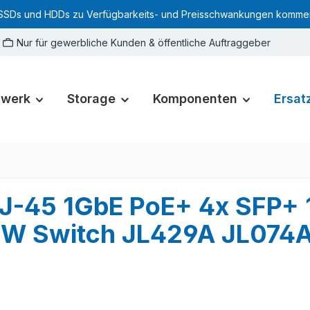
SSDs und HDDs zu Verfügbarkeits- und Preisschwankungen kommen. Für
Nur für gewerbliche Kunden & öffentliche Auftraggeber
zwerk
Storage
Komponenten
Ersatz
J-45 1GbE PoE+ 4x SFP+
0W Switch JL429A JL074