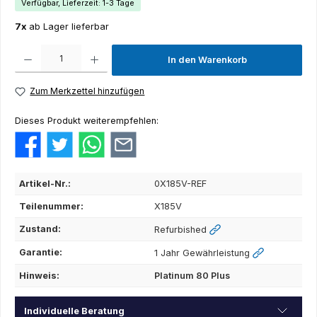
Verfügbar, Lieferzeit: 1-3 Tage
7x
ab Lager lieferbar
Produkt Anzahl: Gib den gewünschten Wert ein oder benutze die Schaltflächen um die Anza
In den Warenkorb
Zum Merkzettel hinzufügen
Dieses Produkt weiterempfehlen:
Artikel-Nr.:
0X185V-REF
Teilenummer:
X185V
Zustand:
Refurbished
Garantie:
1 Jahr Gewährleistung
Hinweis:
Platinum 80 Plus
Individuelle Beratung