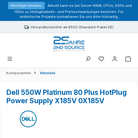
alt springen
Wichtiger Hinweis:
Aktuell kann es bei Server-RAM, CPUs, SSDs und
HDDs zu Verfügbarkeits- und Preisschwankungen kommen. Für
zeitkritische Projekte kontaktieren Sie uns bitte frühzeitig.
Versandkostenfrei ab €500 (Standard-Paket DE)
Sie haben 0 Prod
Komponenten
Netzteile
Dell 550W Platinum 80 Plus HotPlug
Power Supply X185V 0X185V