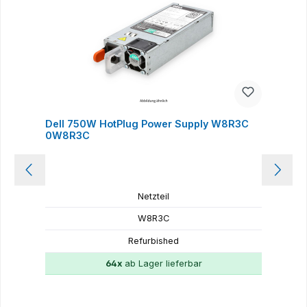
Dell 750W HotPlug Power Supply W8R3C
D
0W8R3C
Netzteil
W8R3C
Refurbished
64x
ab Lager lieferbar