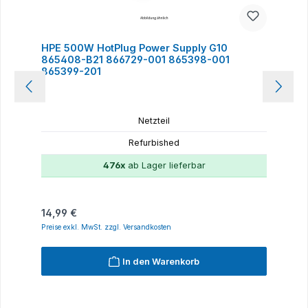
HPE 500W HotPlug Power Supply G10
865408-B21 866729-001 865398-001
865399-201
Netzteil
Refurbished
476x
ab Lager lieferbar
Regulärer Preis:
14,99 €
Preise exkl. MwSt. zzgl. Versandkosten
In den Warenkorb