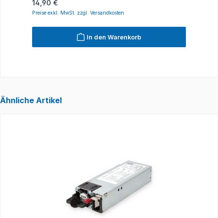
Regulärer Preis:
R
14,90 €
1
Preise exkl. MwSt. zzgl. Versandkosten
P
In den Warenkorb
Ähnliche Artikel
Produktgalerie überspringen