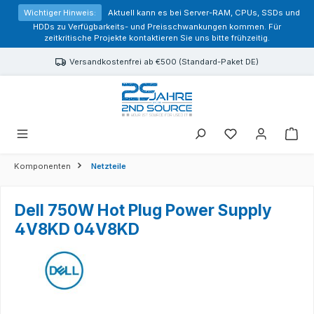
alt springen
Wichtiger Hinweis:
Aktuell kann es bei Server-RAM, CPUs, SSDs und
HDDs zu Verfügbarkeits- und Preisschwankungen kommen. Für
zeitkritische Projekte kontaktieren Sie uns bitte frühzeitig.
Versandkostenfrei ab €500 (Standard-Paket DE)
Sie haben 0 Prod
Komponenten
Netzteile
Dell 750W Hot Plug Power Supply
4V8KD 04V8KD