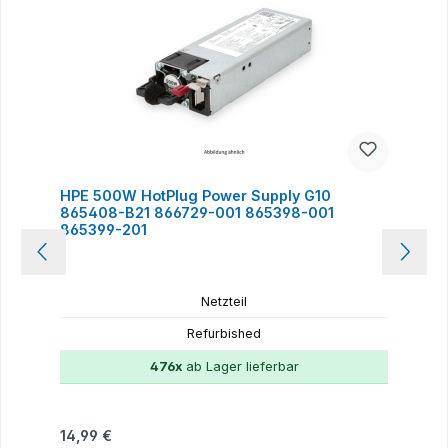
HPE 500W HotPlug Power Supply G10
865408-B21 866729-001 865398-001
865399-201
Netzteil
Refurbished
476x
ab Lager lieferbar
Regulärer Preis:
14,99 €