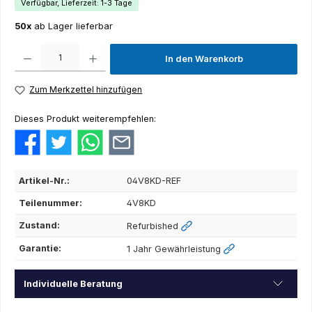
Verfügbar, Lieferzeit: 1-3 Tage
50x
ab Lager lieferbar
Produkt Anzahl: Gib den gewünschten Wert ein oder benutze die Schaltflächen um die Anza
In den Warenkorb
Zum Merkzettel hinzufügen
Dieses Produkt weiterempfehlen:
Artikel-Nr.:
04V8KD-REF
Teilenummer:
4V8KD
Zustand:
Refurbished
Garantie:
1 Jahr Gewährleistung
Individuelle Beratung