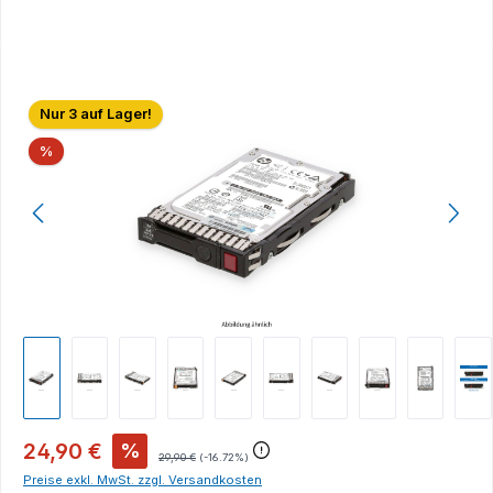
Bildergalerie überspringen
Nur 3 auf Lager!
Rabatt
%
24,90 €
%
29,90 €
(-16.72%)
Preise exkl. MwSt. zzgl. Versandkosten