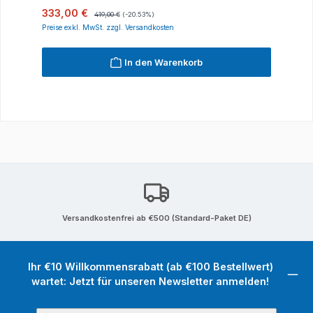
Verkaufspreis:
Regulärer Preis:
333,00 €
419,00 €
(-20.53%)
Preise exkl. MwSt. zzgl. Versandkosten
In den Warenkorb
Versandkostenfrei ab €500 (Standard-Paket DE)
Ihr €10 Willkommensrabatt (ab €100 Bestellwert)
wartet: Jetzt für unseren Newsletter anmelden!