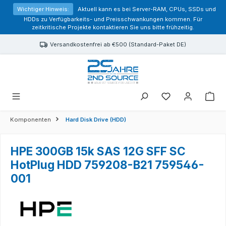
alt springen
Wichtiger Hinweis:
Aktuell kann es bei Server-RAM, CPUs, SSDs und
HDDs zu Verfügbarkeits- und Preisschwankungen kommen. Für
zeitkritische Projekte kontaktieren Sie uns bitte frühzeitig.
Versandkostenfrei ab €500 (Standard-Paket DE)
Sie haben 0 Prod
Komponenten
Hard Disk Drive (HDD)
HPE 300GB 15k SAS 12G SFF SC
HotPlug HDD 759208-B21 759546-
001