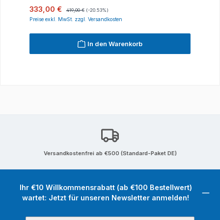
Verkaufspreis:
Regulärer Preis:
333,00 €
419,00 €
(-20.53%)
Preise exkl. MwSt. zzgl. Versandkosten
In den Warenkorb
Versandkostenfrei ab €500 (Standard-Paket DE)
Ihr €10 Willkommensrabatt (ab €100 Bestellwert)
wartet: Jetzt für unseren Newsletter anmelden!