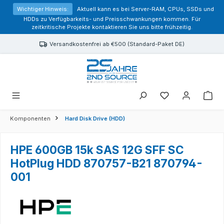
alt springen
Wichtiger Hinweis:
Aktuell kann es bei Server-RAM, CPUs, SSDs und
HDDs zu Verfügbarkeits- und Preisschwankungen kommen. Für
zeitkritische Projekte kontaktieren Sie uns bitte frühzeitig.
Versandkostenfrei ab €500 (Standard-Paket DE)
Sie haben 0 Prod
Komponenten
Hard Disk Drive (HDD)
HPE 600GB 15k SAS 12G SFF SC
HotPlug HDD 870757-B21 870794-
001