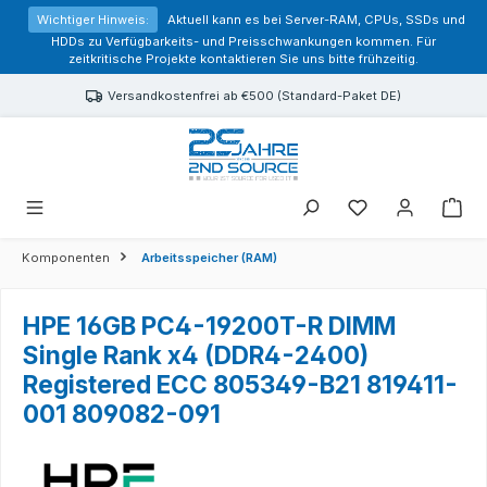
alt springen
Wichtiger Hinweis:
Aktuell kann es bei Server-RAM, CPUs, SSDs und
HDDs zu Verfügbarkeits- und Preisschwankungen kommen. Für
zeitkritische Projekte kontaktieren Sie uns bitte frühzeitig.
Versandkostenfrei ab €500 (Standard-Paket DE)
Sie haben 0 Prod
Komponenten
Arbeitsspeicher (RAM)
HPE 16GB PC4-19200T-R DIMM
Single Rank x4 (DDR4-2400)
Registered ECC 805349-B21 819411-
001 809082-091