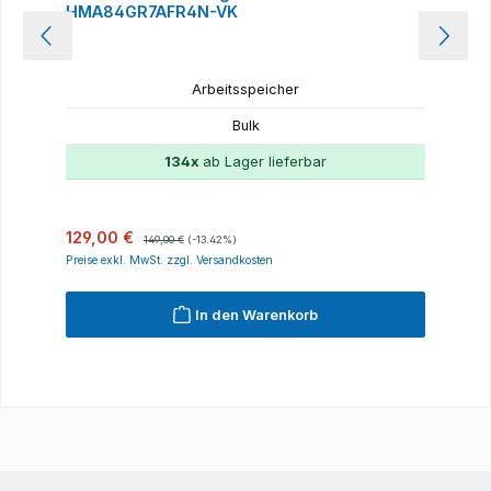
HMA84GR7AFR4N-VK
Arbeitsspeicher
Bulk
134x
ab Lager lieferbar
Verkaufspreis:
Regulärer Preis:
129,00 €
149,00 €
(-13.42%)
Preise exkl. MwSt. zzgl. Versandkosten
In den Warenkorb