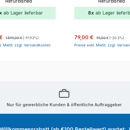
Refurbished
Refurbished
x
ab Lager lieferbar
8x
ab Lager liefer
In den Warenkorb
In den Warenk
Regulärer Preis:
Regulärer Preis:
spreis:
Verkaufspreis:
 €
79,00 €
1.599,00 €
(-91.93%)
99,00 €
(-20.2%)
l. MwSt. zzgl. Versandkosten
Preise exkl. MwSt. zzgl. Versa
Nur für gewerbliche Kunden & öffentliche Auftraggeber
 Willkommensrabatt (ab €100 Bestellwert) wartet: J