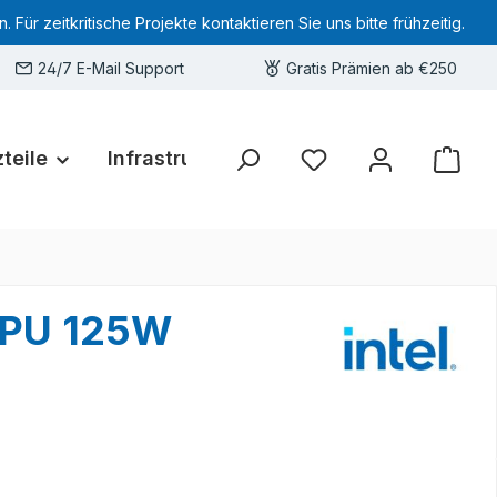
 zeitkritische Projekte kontaktieren Sie uns bitte frühzeitig.
24/7 E-Mail Support
Gratis Prämien ab €250
teile
Infrastruktur
Hardware-Deals
Sie haben 0 Produkte 
CPU 125W