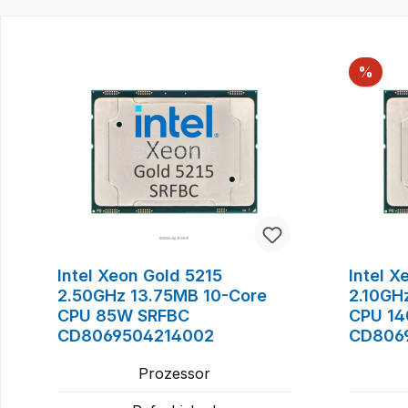
Produktgalerie überspringen
Raba
%
Intel Xeon Gold 5215
Intel 
2.50GHz 13.75MB 10-Core
2.10GH
CPU 85W SRFBC
CPU 14
CD8069504214002
CD806
Prozessor