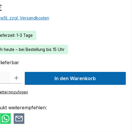
€
MwSt. zzgl. Versandkosten
eferzeit: 1-3 Tage
 heute – bei Bestellung bis 15 Uhr
lieferbar
 Gib den gewünschten Wert ein oder benutze die Schaltflächen um die Anzah
In den Warenkorb
ttel hinzufügen
ukt weiterempfehlen: