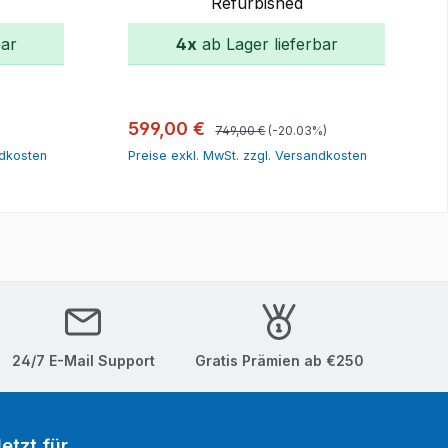
Refurbished
bar
4x
ab Lager lieferbar
orb
In den Warenkorb
Regulärer Preis:
Verkaufspreis:
599,00 €
749,00 €
(-20.03%)
ndkosten
Preise exkl. MwSt. zzgl. Versandkosten
24/7 E-Mail Support
Gratis Prämien ab €250
etzt für