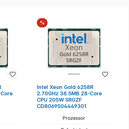
Rabatt
%
R
Intel Xeon Gold 6258R
-Core
2.70GHz 38.5MB 28-Core
CPU 205W SRGZF
CD8069504449301
Prozessor