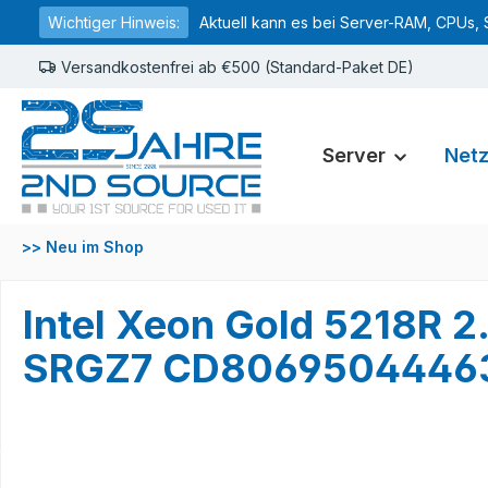
Wichtiger Hinweis:
Aktuell kann es bei Server-RAM, CPUs, 
springen
Zur Hauptnavigation springen
Versandkostenfrei ab €500 (Standard-Paket DE)
Server
Net
>> Neu im Shop
Intel Xeon Gold 5218R
SRGZ7 CD8069504446