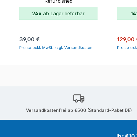
Refurbished
24x
ab Lager lieferbar
14
In den Warenkorb
Regulärer Preis:
Verkauf
39,00 €
129,00
Preise exkl. MwSt. zzgl. Versandkosten
Preise exk
Versandkostenfrei ab €500 (Standard-Paket DE)
Ihr €10