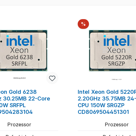
tt
Rabatt
%
Xeon Gold 6238
Intel Xeon Gold 5220
z 30.25MB 22-Core
2.20GHz 35.75MB 24
0W SRFPL
CPU 150W SRGZP
9504283104
CD8069504451301
Prozessor
Prozessor