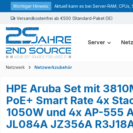
Wichtiger Hinweis:
Aktuell kann es bei Server-RAM, CPUs, 
springen
Zur Hauptnavigation springen
Versandkostenfrei ab €500 (Standard-Paket DE)
Server
Net
Netzwerk
Netzwerkzubehör
HPE Aruba Set mit 381
PoE+ Smart Rate 4x St
1050W und 4x AP-555 A
JL084A JZ356A R3J18