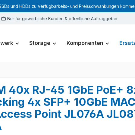
SSDs und HDDs zu Verfügbarkeits- und Preisschwankungen kommen. Für
Nur für gewerbliche Kunden & öffentliche Auftraggeber
zwerk
Storage
Komponenten
Ersatz
0M 40x RJ-45 1GbE PoE+ 
acking 4x SFP+ 10GbE MAC
ccess Point JL076A JL0
A