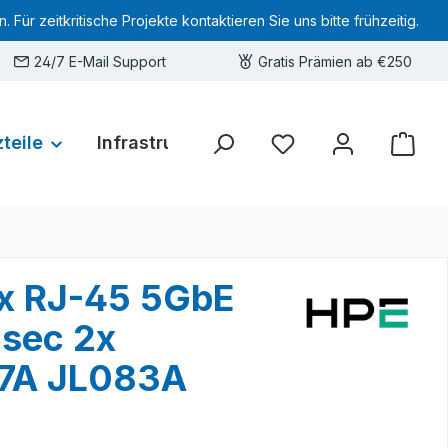
 zeitkritische Projekte kontaktieren Sie uns bitte frühzeitig.
24/7 E-Mail Support
Gratis Prämien ab €250
teile
Infrastruktur
Hardware-Deals
Sie haben 0 Produkte 
8x RJ-45 5GbE
sec 2x
87A JL083A