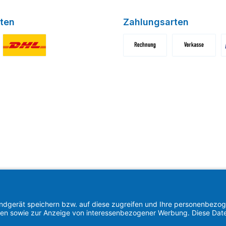
ten
Zahlungsarten
niertes Bild 1
Benutzerdefiniertes Bild 2
Benutzerdefiniertes Bild 1
Benutzerdefini
B
Find us on