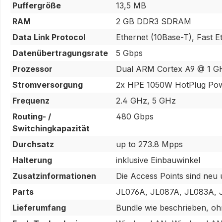
Puffergröße
13,5 MB
RAM
2 GB DDR3 SDRAM
Data Link Protocol
Ethernet (10Base-T), Fast 
Datenübertragungsrate
5 Gbps
Prozessor
Dual ARM Cortex A9 @ 1 G
Stromversorgung
2x HPE 1050W HotPlug Po
Frequenz
2.4 GHz, 5 GHz
Routing- /
480 Gbps
Switchingkapazität
Durchsatz
up to 273.8 Mpps
Halterung
inklusive Einbauwinkel
Zusatzinformationen
Die Access Points sind neu 
Parts
JL076A, JL087A, JL083A, 
Lieferumfang
Bundle wie beschrieben, oh