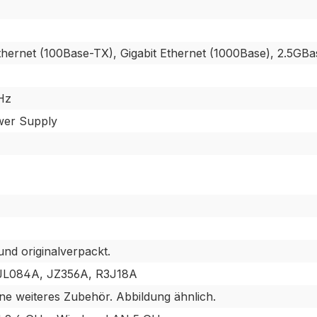
Ethernet (100Base-TX), Gigabit Ethernet (1000Base), 2.5GB
Hz
wer Supply
und originalverpackt.
JL084A, JZ356A, R3J18A
ne weiteres Zubehör. Abbildung ähnlich.