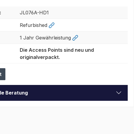
:
JL076A-HD1
Refurbished
1 Jahr Gewährleistung
Die Access Points sind neu und
originalverpackt.
t
lle Beratung