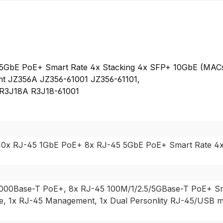
GbE PoE+ Smart Rate 4x Stacking 4x SFP+ 10GbE (MACs
t JZ356A JZ356-61001 JZ356-61101,
R3J18A R3J18-61001
40x RJ-45 1GbE PoE+ 8x RJ-45 5GbE PoE+ Smart Rate 4
1000Base-T PoE+, 8x RJ-45 100M/1/2.5/5GBase-T PoE+ Sm
, 1x RJ-45 Management, 1x Dual Personlity RJ-45/USB mi