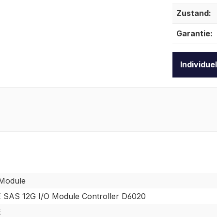
Zustand:
Garantie:
Individue
 Module
 SAS 12G I/O Module Controller D6020
E