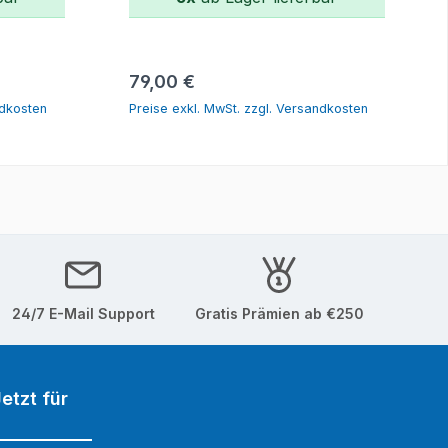
orb
In den Warenkorb
Regulärer Preis:
79,00 €
ndkosten
Preise exkl. MwSt. zzgl. Versandkosten
24/7 E-Mail Support
Gratis Prämien ab €250
etzt für