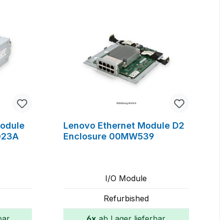
Module
Lenovo Ethernet Module D2
Q23A
Enclosure 00MW539
I/O Module
Refurbished
bar
6x
ab Lager lieferbar