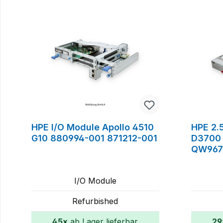
Produktgalerie überspringen
HPE I/O Module Apollo 4510
HPE 2.5
G10 880994-001 871212-001
D3700 
QW967
I/O Module
Refurbished
45x
ab Lager lieferbar
29