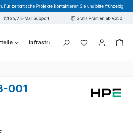
 zeitkritische Projekte kontaktieren Sie uns bitte frühzeitig.
24/7 E-Mail Support
Gratis Prämien ab €250
teile
Infrastruktur
Hardware-Deals
Sie haben 0 Produkte 
3-001