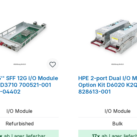
'' SFF 12G I/O Module
HPE 2-port Dual I/O 
D3710 700521-001
Option Kit D6020 K2
-04402
828613-001
I/O Module
I/O Module
Refurbished
Bulk
x
ab Lager lieferbar
17x
ab Lager liefer