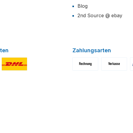
Blog
2nd Source @ ebay
ten
Zahlungsarten
niertes Bild 1
Benutzerdefiniertes Bild 2
Benutzerdefiniertes Bild 1
Benutzerdefini
B