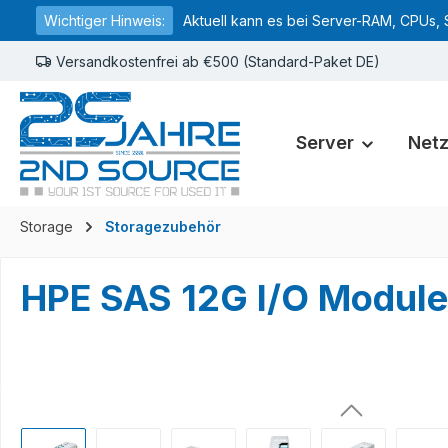
Wichtiger Hinweis:
Aktuell kann es bei Server-RAM, CPUs, 
springen
Zur Hauptnavigation springen
Versandkostenfrei ab €500 (Standard-Paket DE)
Server
Net
Storage
Storagezubehör
HPE SAS 12G I/O Module
Bildergalerie überspringen