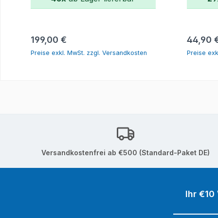
In den Warenkorb
Regulärer Preis:
Reguläre
199,00 €
44,90 
Preise exkl. MwSt. zzgl. Versandkosten
Preise exk
Versandkostenfrei ab €500 (Standard-Paket DE)
Ihr €10