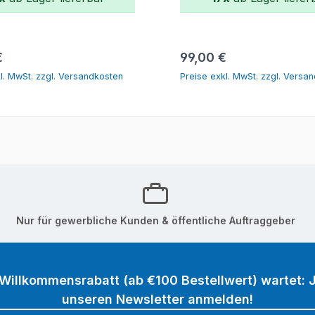
In den Warenkorb
In den Warenk
r Preis:
Regulärer Preis:
€
99,00 €
l. MwSt. zzgl. Versandkosten
Preise exkl. MwSt. zzgl. Versa
Nur für gewerbliche Kunden & öffentliche Auftraggeber
 Willkommensrabatt (ab €100 Bestellwert) wartet: J
unseren Newsletter anmelden!