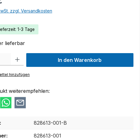
€
MwSt. zzgl. Versandkosten
eferzeit: 1-3 Tage
r lieferbar
 Gib den gewünschten Wert ein oder benutze die Schaltflächen um die Anzah
In den Warenkorb
ttel hinzufügen
ukt weiterempfehlen:
:
828613-001-B
er:
828613-001