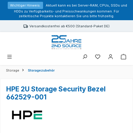
alt springen
Wichtiger Hinweis:
Aktuell kann es bei Server-RAM, CPUs, SSDs und
HDDs zu Verfügbarkeits- und Preisschwankungen kommen. Für
zeitkritische Projekte kontaktieren Sie uns bitte frühzeitig.
Versandkostenfrei ab €500 (Standard-Paket DE)
Sie haben 0 Prod
Storage
Storagezubehör
HPE 2U Storage Security Bezel
662529-001