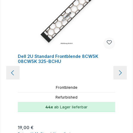
Dell 2U Standard Frontblende 8CW5K
08CW5K 325-BCHU
Frontblende
Refurbished
44x
ab Lager lieferbar
Regulärer Preis:
19,00 €