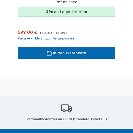
Refurbished
39x
ab Lager lieferbar
Verkaufspreis:
Regulärer Preis:
599,00 €
1.132,00 €
(-47.08%)
Preise exkl. MwSt. zzgl. Versandkosten
In den Warenkorb
Versandkostenfrei ab €500 (Standard-Paket DE)