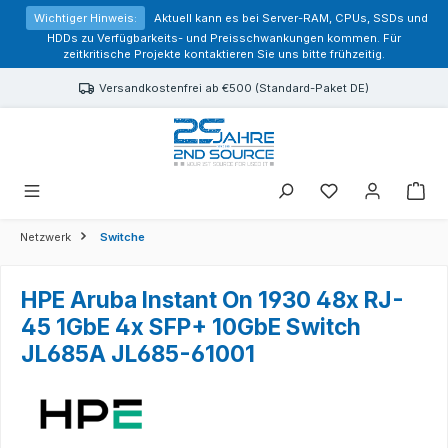
alt springen
Wichtiger Hinweis:
Aktuell kann es bei Server-RAM, CPUs, SSDs und
HDDs zu Verfügbarkeits- und Preisschwankungen kommen. Für
zeitkritische Projekte kontaktieren Sie uns bitte frühzeitig.
Versandkostenfrei ab €500 (Standard-Paket DE)
Sie haben 0 Prod
Netzwerk
Switche
HPE Aruba Instant On 1930 48x RJ-
45 1GbE 4x SFP+ 10GbE Switch
JL685A JL685-61001