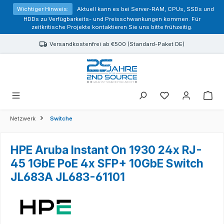
alt springen
Wichtiger Hinweis:
Aktuell kann es bei Server-RAM, CPUs, SSDs und
HDDs zu Verfügbarkeits- und Preisschwankungen kommen. Für
zeitkritische Projekte kontaktieren Sie uns bitte frühzeitig.
Versandkostenfrei ab €500 (Standard-Paket DE)
Sie haben 0 Prod
Netzwerk
Switche
HPE Aruba Instant On 1930 24x RJ-
45 1GbE PoE 4x SFP+ 10GbE Switch
JL683A JL683-61101