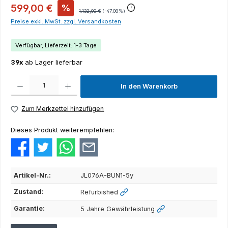
599,00 €
%
1.132,00 €
(-47.08%)
Preise exkl. MwSt. zzgl. Versandkosten
Verfügbar, Lieferzeit: 1-3 Tage
39x
ab Lager lieferbar
Produkt Anzahl: Gib den gewünschten Wert ein oder benutze die Schaltflächen um die Anza
In den Warenkorb
Zum Merkzettel hinzufügen
Dieses Produkt weiterempfehlen:
Artikel-Nr.:
JL076A-BUN1-5y
Zustand:
Refurbished
Garantie:
5 Jahre Gewährleistung