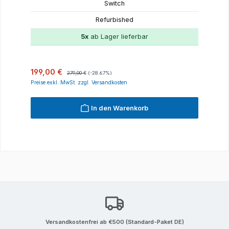
Switch
Refurbished
5x
ab Lager lieferbar
Verkaufspreis:
Regulärer Preis:
199,00 €
279,00 €
(-28.67%)
Preise exkl. MwSt. zzgl. Versandkosten
In den Warenkorb
Versandkostenfrei ab €500 (Standard-Paket DE)