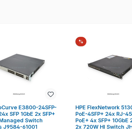
Rabatt
%
oCurve E3800-24SFP-
HPE FlexNetwork 513
24x SFP 1GbE 2x SFP+
PoE-4SFP+ 24x RJ-45
Managed Switch
PoE+ 4x SFP+ 10GbE 2
s J9584-61001
2x 720W HI Switch J