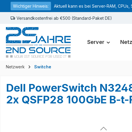
Wichtiger Hinweis:
Aktuell kann es bei Server-RAM, CPUs, 
springen
Zur Hauptnavigation springen
Versandkostenfrei ab €500 (Standard-Paket DE)
Server
Net
Netzwerk
Switche
Dell PowerSwitch N324
2x QSFP28 100GbE B-t-