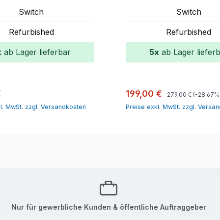
JH325-61001
Switch
Switch
Refurbished
Refurbished
x
ab Lager lieferbar
5x
ab Lager liefer
In den Warenkorb
In den Warenk
Regulärer Preis:
r Preis:
Verkaufspreis:
€
199,00 €
279,00 €
(-28.67%
l. MwSt. zzgl. Versandkosten
Preise exkl. MwSt. zzgl. Versa
Nur für gewerbliche Kunden & öffentliche Auftraggeber