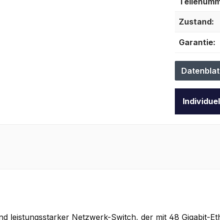
Teilenumm
Zustand:
Garantie:
Datenblat
Individue
nd leistungsstarker Netzwerk-Switch, der mit 48 Gigabit-Et