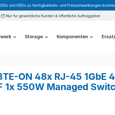
SSDs und HDDs zu Verfügbarkeits- und Preisschwankungen kommen. Für
Nur für gewerbliche Kunden & öffentliche Auftraggeber
zwerk
Storage
Komponenten
Ersatz
8TE-ON 48x RJ-45 1GbE 
F 1x 550W Managed Swit