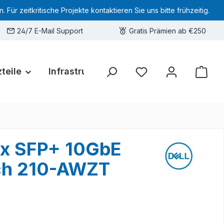
 zeitkritische Projekte kontaktieren Sie uns bitte frühzeitig.
24/7 E-Mail Support
Gratis Prämien ab €250
teile
Infrastruktur
Hardware-Deals
Sie haben 0 Produkte 
4x SFP+ 10GbE
ch 210-AWZT