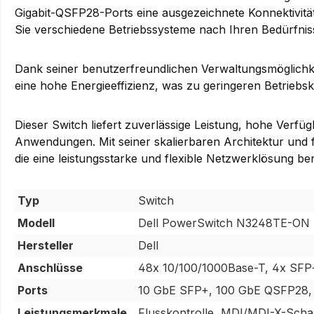
Gigabit-QSFP28-Ports eine ausgezeichnete Konnektivit
Sie verschiedene Betriebssysteme nach Ihren Bedürfniss
Dank seiner benutzerfreundlichen Verwaltungsmöglichke
eine hohe Energieeffizienz, was zu geringeren Betriebsk
Dieser Switch liefert zuverlässige Leistung, hohe Verfüg
Anwendungen. Mit seiner skalierbaren Architektur und 
die eine leistungsstarke und flexible Netzwerklösung be
Typ
Switch
Modell
Dell PowerSwitch N3248TE-ON 
Hersteller
Dell
Anschlüsse
48x 10/100/1000Base-T, 4x SFP
Ports
10 GbE SFP+, 100 GbE QSFP28, 
Leistungsmerkmale
Flusskontrolle, MDI/MDI-X-Schal