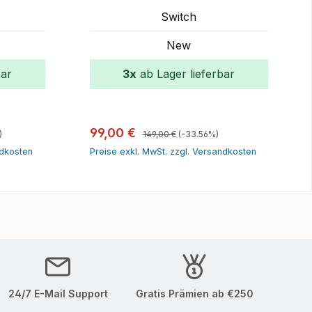
VC1-BF
Switch
New
bar
3x
ab Lager lieferbar
orb
In den Warenkorb
Regulärer Preis:
Verkaufspreis:
99,00 €
)
149,00 €
(-33.56%)
ndkosten
Preise exkl. MwSt. zzgl. Versandkosten
24/7 E-Mail Support
Gratis Prämien ab €250