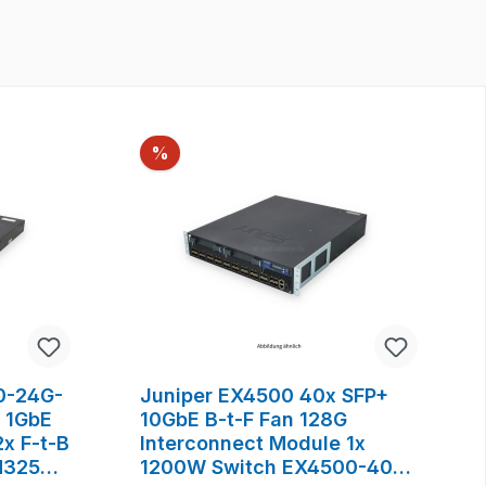
Rabatt
%
0-24G-
Juniper EX4500 40x SFP+
 1GbE
10GbE B-t-F Fan 128G
x F-t-B
Interconnect Module 1x
H325A
1200W Switch EX4500-40F-