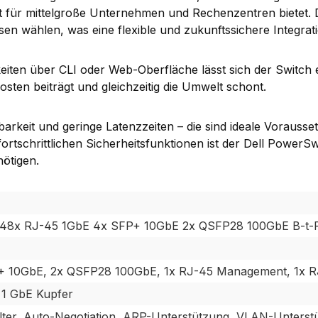
ät für mittelgroße Unternehmen und Rechenzentren bietet
en wählen, was eine flexible und zukunftssichere Integrat
iten über CLI oder Web-Oberfläche lässt sich der Switch 
osten beiträgt und gleichzeitig die Umwelt schont.
barkeit und geringe Latenzzeiten – die sind ideale Vorauss
fortschrittlichen Sicherheitsfunktionen ist der Dell Pow
nötigen.
48x RJ-45 1GbE 4x SFP+ 10GbE 2x QSFP28 100GbE B-t-
+ 10GbE, 2x QSFP28 100GbE, 1x RJ-45 Management, 1x R
1 GbE Kupfer
ter, Auto-Negotiation, ARP-Unterstützung, VLAN-Unterstü