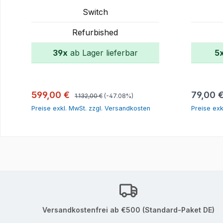
MACsec Module 2x 1050W
Switch
Switch JL076A JL076-61001
Refurbished
39x
ab Lager lieferbar
5
In den Warenkorb
Regulärer Preis:
Verkaufspreis:
Reguläre
599,00 €
79,00 
1.132,00 €
(-47.08%)
Preise exkl. MwSt. zzgl. Versandkosten
Preise exk
Versandkostenfrei ab €500 (Standard-Paket DE)