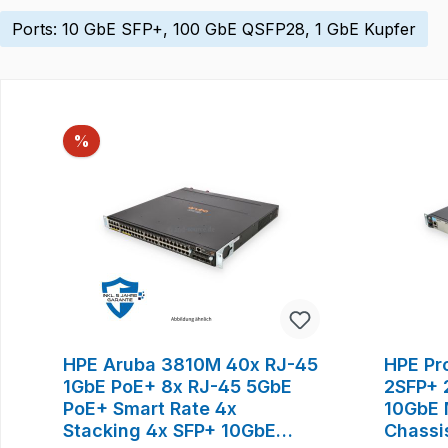
Ports: 10 GbE SFP+, 100 GbE QSFP28, 1 GbE Kupfer
Produktgalerie überspringen
Rabatt
%
HPE Aruba 3810M 40x RJ-45
HPE Pr
1GbE PoE+ 8x RJ-45 5GbE
2SFP+ 
PoE+ Smart Rate 4x
10GbE 
Stacking 4x SFP+ 10GbE
Chassi