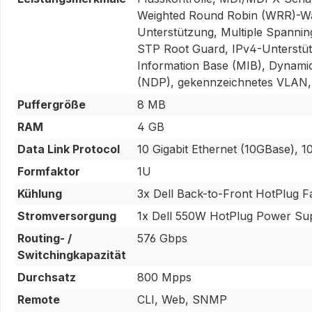
Weighted Round Robin (WRR)-War
Unterstützung, Multiple Spannin
STP Root Guard, IPv4-Unterstüt
Information Base (MIB), Dynami
(NDP), gekennzeichnetes VLAN, 
Puffergröße
8 MB
RAM
4 GB
Data Link Protocol
10 Gigabit Ethernet (10GBase), 1
Formfaktor
1U
Kühlung
3x Dell Back-to-Front HotPlug 
Stromversorgung
1x Dell 550W HotPlug Power Su
Routing- /
576 Gbps
Switchingkapazität
Durchsatz
800 Mpps
Remote
CLI, Web, SNMP