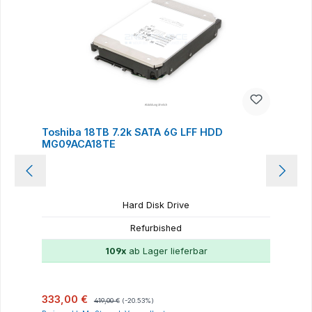
Toshiba 18TB 7.2k SATA 6G LFF HDD
MG09ACA18TE
Hard Disk Drive
Refurbished
109x
ab Lager lieferbar
Verkaufspreis:
Regulärer Preis:
333,00 €
419,00 €
(-20.53%)