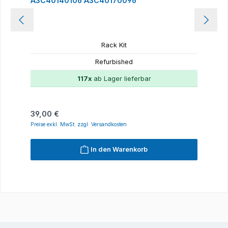
A3C40140106 A3C40170096
Rack Kit
Refurbished
117x
ab Lager lieferbar
Regulärer Preis:
39,00 €
Preise exkl. MwSt. zzgl. Versandkosten
In den Warenkorb