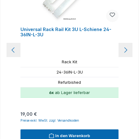
Universal Rack Rail Kit 3U L-Schiene 24-
H
36IN-L-3U
Rack Kit
24-36IN-L-3U
Refurbished
6x
ab Lager lieferbar
Regulärer Preis:
R
19,00 €
1
Preise exkl. MwSt. zzgl. Versandkosten
P
In den Warenkorb