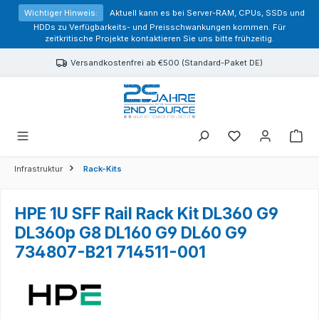
alt springen
Wichtiger Hinweis:
Aktuell kann es bei Server-RAM, CPUs, SSDs und
HDDs zu Verfügbarkeits- und Preisschwankungen kommen. Für
zeitkritische Projekte kontaktieren Sie uns bitte frühzeitig.
Versandkostenfrei ab €500 (Standard-Paket DE)
Sie haben 0 Prod
Infrastruktur
Rack-Kits
HPE 1U SFF Rail Rack Kit DL360 G9
DL360p G8 DL160 G9 DL60 G9
734807-B21 714511-001