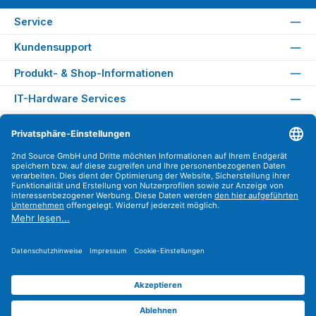
Service
Kundensupport
Produkt- & Shop-Informationen
IT-Hardware Services
Rechtliches
Versandarten
Zahlungsarten
Sicher Einkaufen
Find us on
Instagram
YouTube
WhatsApp
LinkedIn
Xing
Alle Preise exkl. gesetzl. Mehrwertsteuer zzgl.
Versandkosten
.
© 2026 2nd Source GmbH - Alle Rechte vorbehalten. Theme by