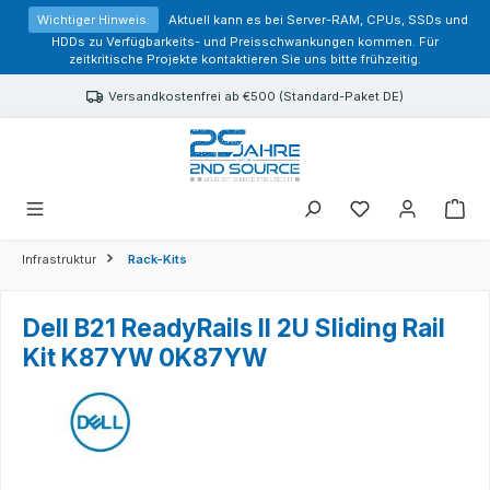
alt springen
Wichtiger Hinweis:
Aktuell kann es bei Server-RAM, CPUs, SSDs und
HDDs zu Verfügbarkeits- und Preisschwankungen kommen. Für
zeitkritische Projekte kontaktieren Sie uns bitte frühzeitig.
Versandkostenfrei ab €500 (Standard-Paket DE)
Sie haben 0 Prod
Infrastruktur
Rack-Kits
Dell B21 ReadyRails II 2U Sliding Rail
Kit K87YW 0K87YW