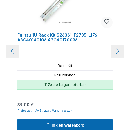
Fujitsu 1U Rack Kit S26361-F2735-L176
A3C40140106 A3C40170096
Rack Kit
Refurbished
117x
ab Lager lieferbar
Regulärer Preis:
39,00 €
Preise exkl. MwSt. zzgl. Versandkosten
In den Warenkorb