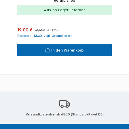
Refurbished
48x
ab Lager lieferbar
Verkaufspreis:
Regulärer Preis:
19,00 €
49,00 €
(-61.22%)
Preise exkl. MwSt. zzgl. Versandkosten
In den Warenkorb
Versandkostenfrei ab €500 (Standard-Paket DE)