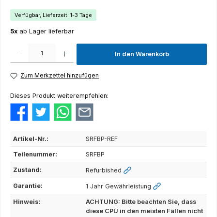
Verfügbar, Lieferzeit: 1-3 Tage
5x
ab Lager lieferbar
Produkt Anzahl: Gib den gewünschten Wert ein oder benutze die Schaltflächen um die Anza
In den Warenkorb
Zum Merkzettel hinzufügen
Dieses Produkt weiterempfehlen:
Artikel-Nr.:
SRFBP-REF
Teilenummer:
SRFBP
Zustand:
Refurbished
Garantie:
1 Jahr Gewährleistung
Hinweis:
ACHTUNG: Bitte beachten Sie, dass
diese CPU in den meisten Fällen nicht