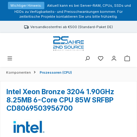
alt springen
Wichtiger Hinweis:
Aktuell kann es bei Server-RAM, CPUs, SSDs und
HDDs zu Verfügbarkeits- und Preisschwankungen kommen. Für
zeitkritische Projekte kontaktieren Sie uns bitte frühzeitig.
Versandkostenfrei ab €500 (Standard-Paket DE)
Sie haben 0 Prod
Komponenten
Prozessoren (CPU)
Intel Xeon Bronze 3204 1.90GHz
8.25MB 6-Core CPU 85W SRFBP
CD8069503956700