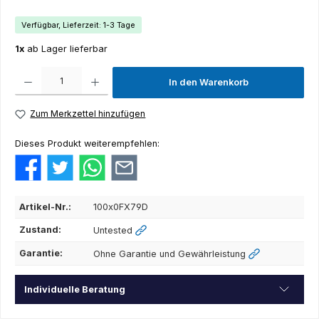
Verfügbar, Lieferzeit: 1-3 Tage
1x
ab Lager lieferbar
Produkt Anzahl: Gib den gewünschten Wert ein oder benutze die Schaltflächen um die Anza
In den Warenkorb
Zum Merkzettel hinzufügen
Dieses Produkt weiterempfehlen:
Artikel-Nr.:
100x0FX79D
Zustand:
Untested
Garantie:
Ohne Garantie und Gewährleistung
Individuelle Beratung