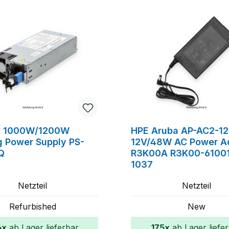
n 1000W/1200W
HPE Aruba AP-AC2-1
g Power Supply PS-
12V/48W AC Power A
Q
R3K00A R3K00-61001
1037
Netzteil
Netzteil
Refurbished
New
6x
ab Lager lieferbar
175x
ab Lager liefe