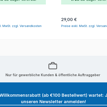
In den Warenkorb
In den Warenk
r Preis:
Regulärer Preis:
€
29,00 €
l. MwSt. zzgl. Versandkosten
Preise exkl. MwSt. zzgl. Versa
Nur für gewerbliche Kunden & öffentliche Auftraggeber
 Willkommensrabatt (ab €100 Bestellwert) wartet: J
unseren Newsletter anmelden!