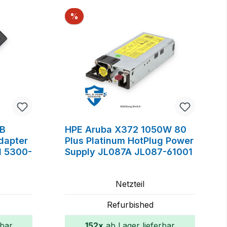
Rabatt
%
2B
HPE Aruba X372 1050W 80
dapter
Plus Platinum HotPlug Power
 5300-
Supply JL087A JL087-61001
Netzteil
Refurbished
rbar
152x
ab Lager lieferbar