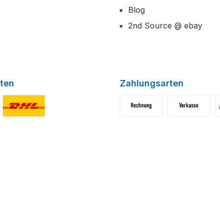
Blog
2nd Source @ ebay
ten
Zahlungsarten
niertes Bild 1
Benutzerdefiniertes Bild 2
Benutzerdefiniertes Bild 1
Benutzerdefini
B