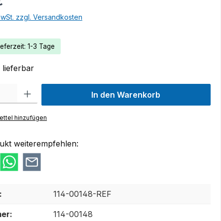
€
MwSt. zzgl. Versandkosten
eferzeit: 1-3 Tage
lieferbar
 Gib den gewünschten Wert ein oder benutze die Schaltflächen um die Anzah
In den Warenkorb
ttel hinzufügen
ukt weiterempfehlen:
:
114-00148-REF
er:
114-00148