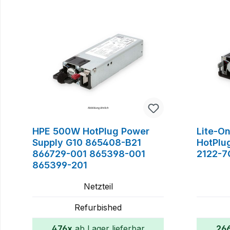
Produktgalerie überspringen
HPE 500W HotPlug Power
Lite-O
Supply G10 865408-B21
HotPlu
866729-001 865398-001
2122-7
865399-201
Netzteil
Refurbished
476x
ab Lager lieferbar
26