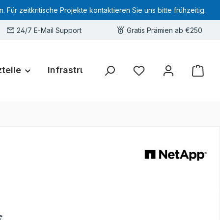
 zeitkritische Projekte kontaktieren Sie uns bitte frühzeitig.
24/7 E-Mail Support
Gratis Prämien ab €250
teile
Infrastruktur
Hardware-Deals
Sie haben 0 Produkte 