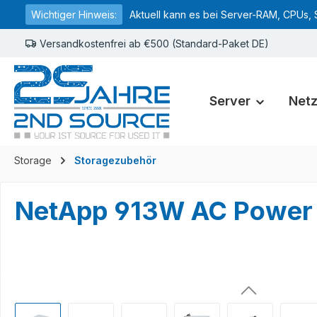
Wichtiger Hinweis:
Aktuell kann es bei Server-RAM, CPUs, 
springen
Zur Hauptnavigation springen
Versandkostenfrei ab €500 (Standard-Paket DE)
Server
Net
Storage
Storagezubehör
NetApp 913W AC Power 
Bildergalerie überspringen