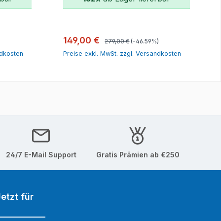
orb
In den Warenkorb
Regulärer Preis:
Verkaufspreis:
149,00 €
279,00 €
(-46.59%)
ndkosten
Preise exkl. MwSt. zzgl. Versandkosten
24/7 E-Mail Support
Gratis Prämien ab €250
etzt für