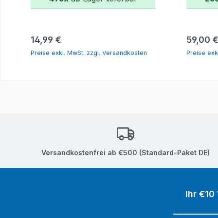
In den Warenkorb
Regulärer Preis:
Reguläre
14,99 €
59,00 
Preise exkl. MwSt. zzgl. Versandkosten
Preise exk
Versandkostenfrei ab €500 (Standard-Paket DE)
Ihr €10