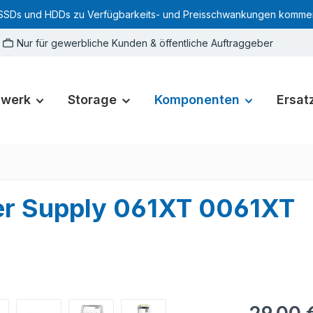
SSDs und HDDs zu Verfügbarkeits- und Preisschwankungen kommen. Für
Nur für gewerbliche Kunden & öffentliche Auftraggeber
zwerk
Storage
Komponenten
Ersatz
er Supply 061XT 0061XT