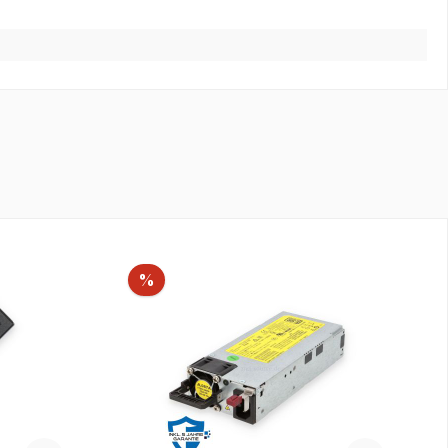
Rabatt
%