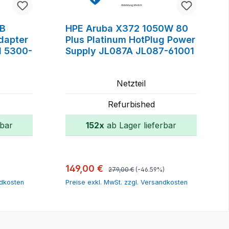
2B
HPE Aruba X372 1050W 80
dapter
Plus Platinum HotPlug Power
 5300-
Supply JL087A JL087-61001
Netzteil
Refurbished
rbar
152x
ab Lager lieferbar
orb
In den Warenkorb
Regulärer Preis:
Verkaufspreis:
149,00 €
279,00 €
(-46.59%)
ndkosten
Preise exkl. MwSt. zzgl. Versandkosten