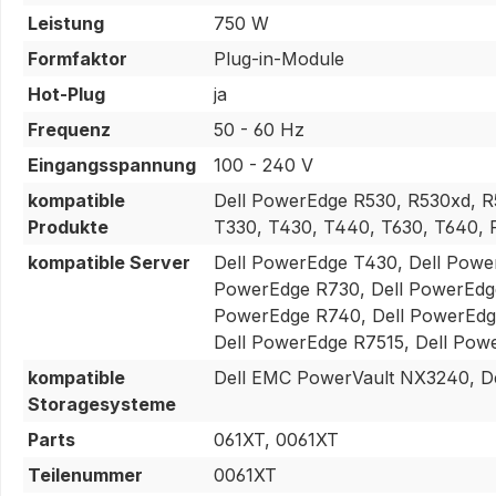
Leistung
750 W
Formfaktor
Plug-in-Module
Hot-Plug
ja
Frequenz
50 - 60 Hz
Eingangsspannung
100 - 240 V
kompatible
Dell PowerEdge R530, R530xd, 
Produkte
T330, T430, T440, T630, T640,
kompatible Server
Dell PowerEdge T430, Dell Powe
PowerEdge R730, Dell PowerEdge
PowerEdge R740, Dell PowerEdg
Dell PowerEdge R7515, Dell Po
kompatible
Dell EMC PowerVault NX3240, D
Storagesysteme
Parts
061XT, 0061XT
Teilenummer
0061XT