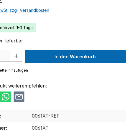
€
MwSt. zzgl. Versandkosten
eferzeit: 1-3 Tage
r lieferbar
 Gib den gewünschten Wert ein oder benutze die Schaltflächen um die Anzah
In den Warenkorb
ttel hinzufügen
ukt weiterempfehlen:
:
0061XT-REF
er:
0061XT