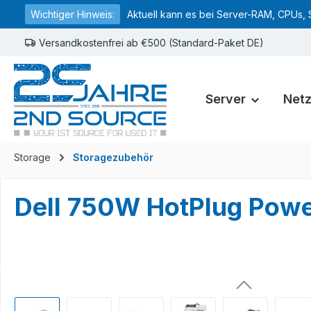
Wichtiger Hinweis:
Aktuell kann es bei Server-RAM, CPUs, 
springen
Zur Hauptnavigation springen
Versandkostenfrei ab €500 (Standard-Paket DE)
Server
Net
Storage
Storagezubehör
Dell 750W HotPlug Pow
Bildergalerie überspringen