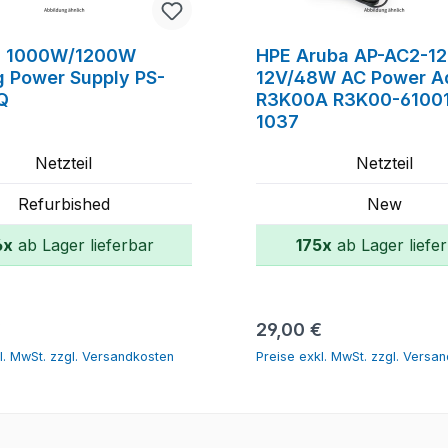
n 1000W/1200W
HPE Aruba AP-AC2-1
g Power Supply PS-
12V/48W AC Power A
Q
R3K00A R3K00-61001
1037
Netzteil
Netzteil
Refurbished
New
6x
ab Lager lieferbar
175x
ab Lager liefe
In den Warenkorb
In den Warenk
r Preis:
Regulärer Preis:
€
29,00 €
l. MwSt. zzgl. Versandkosten
Preise exkl. MwSt. zzgl. Versa