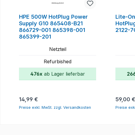
HPE 500W HotPlug Power
Lite-O
Supply G10 865408-B21
HotPlu
866729-001 865398-001
2122-7
865399-201
Netzteil
Refurbished
476x
ab Lager lieferbar
26
In den Warenkorb
Regulärer Preis:
Reguläre
14,99 €
59,00 
Preise exkl. MwSt. zzgl. Versandkosten
Preise exk