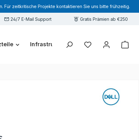
 zeitkritische Projekte kontaktieren Sie uns bitte frühzeitig.
24/7 E-Mail Support
Gratis Prämien ab €250
teile
Infrastruktur
Hardware-Deals
Sie haben 0 Produkte 