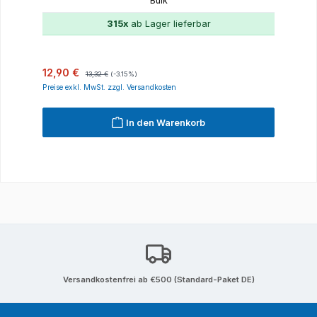
Bulk
315x
ab Lager lieferbar
Verkaufspreis:
Regulärer Preis:
12,90 €
13,32 €
(-3.15%)
Preise exkl. MwSt. zzgl. Versandkosten
In den Warenkorb
Versandkostenfrei ab €500 (Standard-Paket DE)