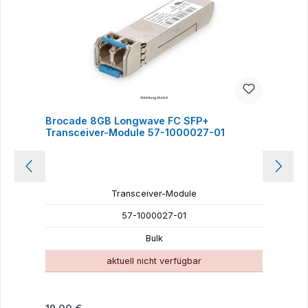
Brocade 8GB Longwave FC SFP+
Transceiver-Module 57-1000027-01
T
Transceiver-Module
57-1000027-01
Bulk
aktuell nicht verfügbar
Regulärer Preis:
R