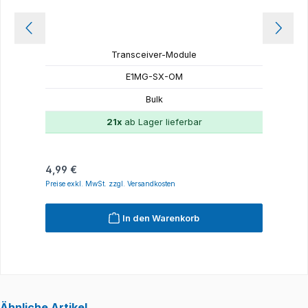
Transceiver-Module
E1MG-SX-OM
Bulk
21x
ab Lager lieferbar
Regulärer Preis:
R
4,99 €
4
Preise exkl. MwSt. zzgl. Versandkosten
P
In den Warenkorb
Ähnliche Artikel