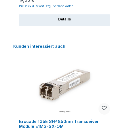
19,00 €
3
Preise exkl. MwSt. zzgl. Versandkosten
P
Details
Produktgalerie überspringen
Kunden interessiert auch
Brocade 1GbE SFP 850nm Transceiver
Module E1MG-SX-OM