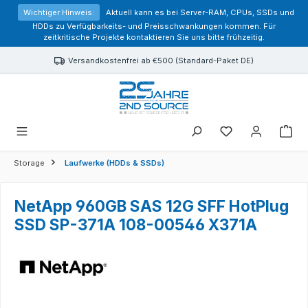
alt springen
Wichtiger Hinweis:
Aktuell kann es bei Server-RAM, CPUs, SSDs und
HDDs zu Verfügbarkeits- und Preisschwankungen kommen. Für
zeitkritische Projekte kontaktieren Sie uns bitte frühzeitig.
Versandkostenfrei ab €500 (Standard-Paket DE)
Sie haben 0 Prod
Storage
Laufwerke (HDDs & SSDs)
NetApp 960GB SAS 12G SFF HotPlug
SSD SP-371A 108-00546 X371A