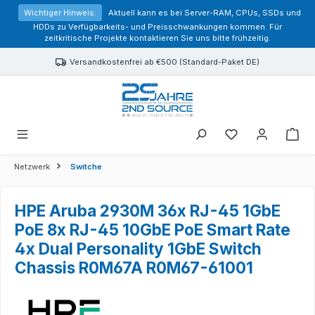
alt springen
Wichtiger Hinweis:
Aktuell kann es bei Server-RAM, CPUs, SSDs und
HDDs zu Verfügbarkeits- und Preisschwankungen kommen. Für
zeitkritische Projekte kontaktieren Sie uns bitte frühzeitig.
Versandkostenfrei ab €500 (Standard-Paket DE)
Sie haben 0 Prod
Netzwerk
Switche
HPE Aruba 2930M 36x RJ-45 1GbE
PoE 8x RJ-45 10GbE PoE Smart Rate
4x Dual Personality 1GbE Switch
Chassis R0M67A R0M67-61001