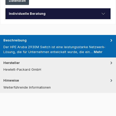
Datenblatt
Individuelle Beratung
Beschreibung
Der HPE Aruba 2930M Switch ist eine leistungsstarke Netzwerk-
Lösung, die für Unternehmen entwickelt wurde, die ein…
Mehr
Hersteller
Hewlett-Packard GmbH
Hinweise
Weiterführende Informationen