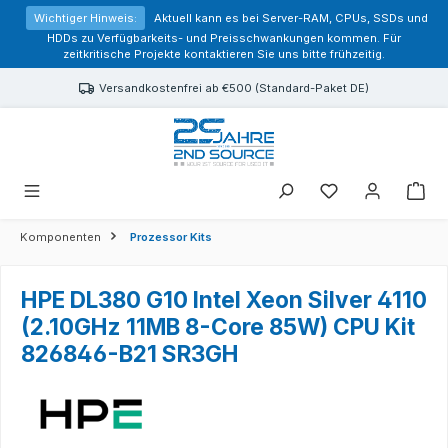
alt springen
Wichtiger Hinweis:
Aktuell kann es bei Server-RAM, CPUs, SSDs und
HDDs zu Verfügbarkeits- und Preisschwankungen kommen. Für
zeitkritische Projekte kontaktieren Sie uns bitte frühzeitig.
Versandkostenfrei ab €500 (Standard-Paket DE)
Sie haben 0 Prod
Komponenten
Prozessor Kits
HPE DL380 G10 Intel Xeon Silver 4110
(2.10GHz 11MB 8-Core 85W) CPU Kit
826846-B21 SR3GH