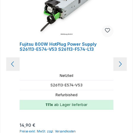
Fujitsu 800W HotPlug Power Supply
F
S26113-E574-V53 S26113-F574-L13
P
Netzteil
S26113-E574-V53
Refurbished
111x
ab Lager lieferbar
Regulärer Preis:
R
14,90 €
1
Preise exkl. MwSt. zzgl. Versandkosten
P