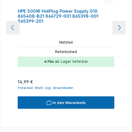
HPE 500W HotPlug Power Supply G10
865408-B21 866729-001 865398-001
865399-201
Netzteil
Refurbished
476x
ab Lager lieferbar
Regulärer Preis:
14,99 €
Preise exkl. MwSt. zzgl. Versandkosten
In den Warenkorb