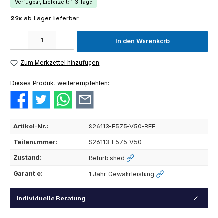
Verfügbar, Lieferzeit: 1-3 Tage
29x
ab Lager lieferbar
Produkt Anzahl: Gib den gewünschten Wert ein oder benutze die Schaltflächen um die Anza
In den Warenkorb
Zum Merkzettel hinzufügen
Dieses Produkt weiterempfehlen:
Artikel-Nr.:
S26113-E575-V50-REF
Teilenummer:
S26113-E575-V50
Zustand:
Refurbished
Garantie:
1 Jahr Gewährleistung
Individuelle Beratung