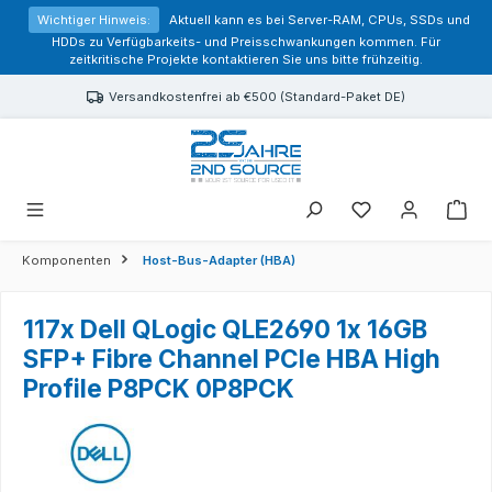
alt springen
Wichtiger Hinweis:
Aktuell kann es bei Server-RAM, CPUs, SSDs und
HDDs zu Verfügbarkeits- und Preisschwankungen kommen. Für
zeitkritische Projekte kontaktieren Sie uns bitte frühzeitig.
Versandkostenfrei ab €500 (Standard-Paket DE)
Sie haben 0 Prod
Komponenten
Host-Bus-Adapter (HBA)
117x Dell QLogic QLE2690 1x 16GB
SFP+ Fibre Channel PCIe HBA High
Profile P8PCK 0P8PCK