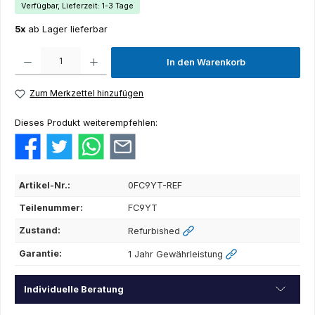
Verfügbar, Lieferzeit: 1-3 Tage
5x
ab Lager lieferbar
Produkt Anzahl: Gib den gewünschten Wert ein oder benutze die Schaltflächen um die Anza
In den Warenkorb
Zum Merkzettel hinzufügen
Dieses Produkt weiterempfehlen:
Artikel-Nr.:
0FC9YT-REF
Teilenummer:
FC9YT
Zustand:
Refurbished
Garantie:
1 Jahr Gewährleistung
Individuelle Beratung