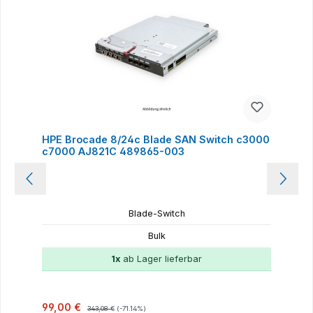
HPE Brocade 8/24c Blade SAN Switch c3000
c7000 AJ821C 489865-003
Blade-Switch
Bulk
1x
ab Lager lieferbar
Verkaufspreis:
Regulärer Preis:
99,00 €
343,08 €
(-71.14%)