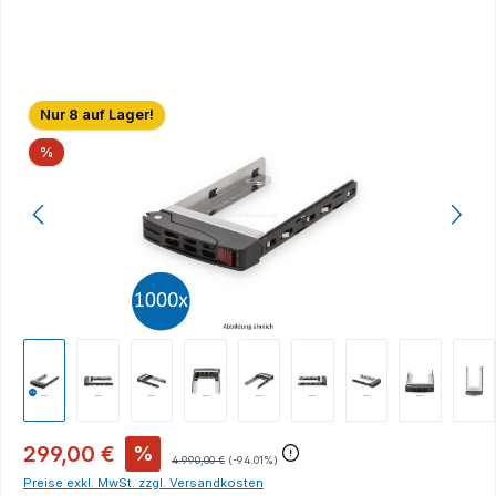
Bildergalerie überspringen
Nur 8 auf Lager!
Rabatt
%
299,00 €
%
4.990,00 €
(-94.01%)
Preise exkl. MwSt. zzgl. Versandkosten