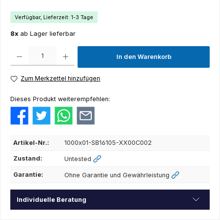
Verfügbar, Lieferzeit: 1-3 Tage
8x
ab Lager lieferbar
Produkt Anzahl: Gib den gewünschten Wert ein oder benutze die Schaltflächen um die Anza
In den Warenkorb
Zum Merkzettel hinzufügen
Dieses Produkt weiterempfehlen:
Artikel-Nr.:
1000x01-SB16105-XX00C002
Zustand:
Untested
Garantie:
Ohne Garantie und Gewährleistung
Individuelle Beratung