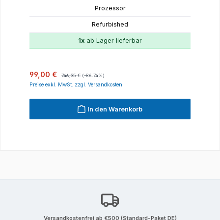
Prozessor
Refurbished
1x
ab Lager lieferbar
Verkaufspreis:
Regulärer Preis:
99,00 €
746,35 €
(-86.74%)
Preise exkl. MwSt. zzgl. Versandkosten
In den Warenkorb
Versandkostenfrei ab €500 (Standard-Paket DE)