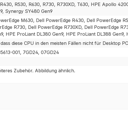
R430, R530, R630, R730, R730XD, T630, HPE Apollo 420
9, Synergy SY480 Gen9
owerEdge M630, Dell PowerEdge R430, Dell PowerEdge R53
rEdge R730, Dell PowerEdge R730XD, Dell PowerEdge R7
n9, HPE ProLiant DL380 Gen9, HPE ProLiant DL388 Gen9,
ss diese CPU in den meisten Fällen nicht für Desktop PC`s g
5613-001, 7GD24, 07GD24
teres Zubehör. Abbildung ähnlich.