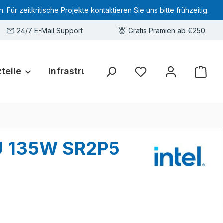
 zeitkritische Projekte kontaktieren Sie uns bitte frühzeitig.
24/7 E-Mail Support
Gratis Prämien ab €250
teile
Infrastruktur
Hardware-Deals
Sie haben 0 Produkte 
PU 135W SR2P5