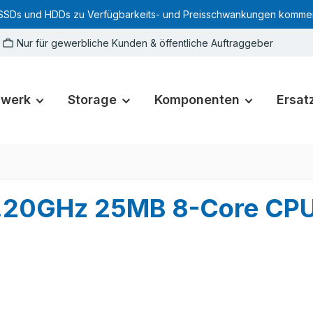
SSDs und HDDs zu Verfügbarkeits- und Preisschwankungen kommen. Für
Nur für gewerbliche Kunden & öffentliche Auftraggeber
zwerk
Storage
Komponenten
Ersatz
 3.20GHz 25MB 8-Core C