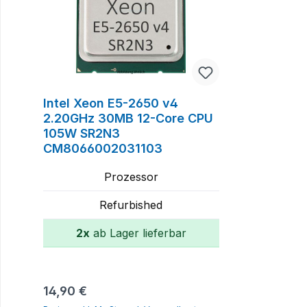
Intel Xeon E5-2650 v4
2.20GHz 30MB 12-Core CPU
105W SR2N3
CM8066002031103
Prozessor
Refurbished
2x
ab Lager lieferbar
In den Warenkorb
Regulärer Preis:
14,90 €