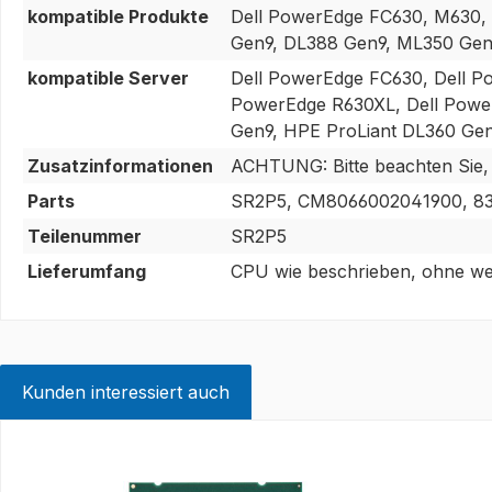
kompatible Produkte
Dell PowerEdge FC630, M630, 
Gen9, DL388 Gen9, ML350 Gen
kompatible Server
Dell PowerEdge FC630, Dell P
PowerEdge R630XL, Dell Powe
Gen9, HPE ProLiant DL360 Ge
Zusatzinformationen
ACHTUNG: Bitte beachten Sie, da
Parts
SR2P5, CM8066002041900, 83
Teilenummer
SR2P5
Lieferumfang
CPU wie beschrieben, ohne wei
Kunden interessiert auch
Produktgalerie überspringen