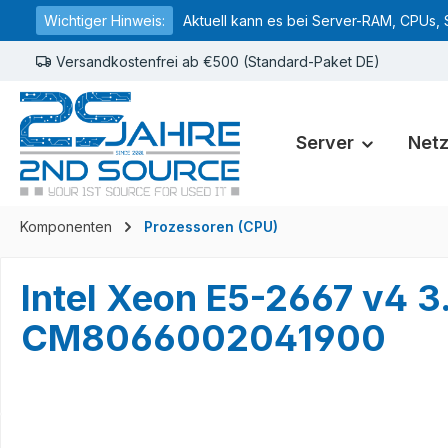
Wichtiger Hinweis:
Aktuell kann es bei Server-RAM, CPUs, 
springen
Zur Hauptnavigation springen
Versandkostenfrei ab €500 (Standard-Paket DE)
Server
Net
Komponenten
Prozessoren (CPU)
Intel Xeon E5-2667 v4
CM8066002041900