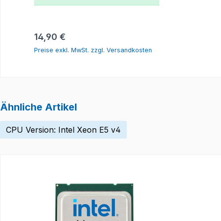
In den Warenkorb
Regulärer Preis:
14,90 €
Preise exkl. MwSt. zzgl. Versandkosten
Ähnliche Artikel
CPU Version: Intel Xeon E5 v4
Produktgalerie überspringen