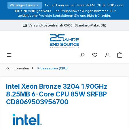
alt springen
Wichtiger Hinweis:
Aktuell kann es bei Server-RAM, CPUs, SSDs und
HDDs zu Verfügbarkeits- und Preisschwankungen kommen. Für
zeitkritische Projekte kontaktieren Sie uns bitte frühzeitig.
Versandkostenfrei ab €500 (Standard-Paket DE)
Sie haben 0 Prod
Komponenten
Prozessoren (CPU)
Intel Xeon Bronze 3204 1.90GHz
8.25MB 6-Core CPU 85W SRFBP
CD8069503956700