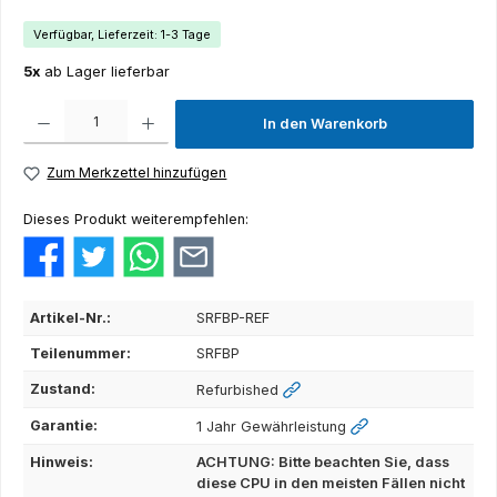
Verfügbar, Lieferzeit: 1-3 Tage
5x
ab Lager lieferbar
Produkt Anzahl: Gib den gewünschten Wert ein oder benutze die Schaltflächen um die Anza
In den Warenkorb
Zum Merkzettel hinzufügen
Dieses Produkt weiterempfehlen:
Artikel-Nr.:
SRFBP-REF
Teilenummer:
SRFBP
Zustand:
Refurbished
Garantie:
1 Jahr Gewährleistung
Hinweis:
ACHTUNG: Bitte beachten Sie, dass
diese CPU in den meisten Fällen nicht