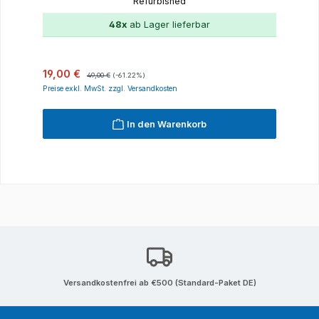
Refurbished
48x
ab Lager lieferbar
Verkaufspreis:
Regulärer Preis:
19,00 €
49,00 €
(-61.22%)
Preise exkl. MwSt. zzgl. Versandkosten
In den Warenkorb
Versandkostenfrei ab €500 (Standard-Paket DE)