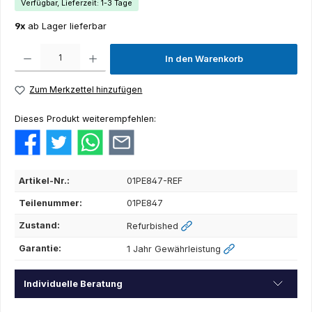
Verfügbar, Lieferzeit: 1-3 Tage
9x
ab Lager lieferbar
Produkt Anzahl: Gib den gewünschten Wert ein oder benutze die Schaltflächen um die Anza
In den Warenkorb
Zum Merkzettel hinzufügen
Dieses Produkt weiterempfehlen:
Artikel-Nr.:
01PE847-REF
Teilenummer:
01PE847
Zustand:
Refurbished
Garantie:
1 Jahr Gewährleistung
Individuelle Beratung