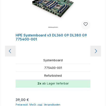
HPE Systemboard v3 DL360 G9 DL380 G9
F
775400-001
Systemboard
775400-001
Refurbished
2x
ab Lager lieferbar
Regulärer Preis:
R
39,00 €
4
Preise exkl. MwSt. zzgl. Versandkosten
P