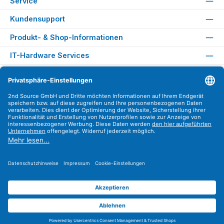
Service
Kundensupport
Produkt- & Shop-Informationen
IT-Hardware Services
Rechtliches
Versandarten
Zahlungsarten
Sicher Einkaufen
Find us on
Instagram
YouTube
WhatsApp
LinkedIn
Xing
Alle Preise exkl. gesetzl. Mehrwertsteuer zzgl.
Versandkosten
.
© 2026 2nd Source GmbH - Alle Rechte vorbehalten. Theme by
ThemeWare®