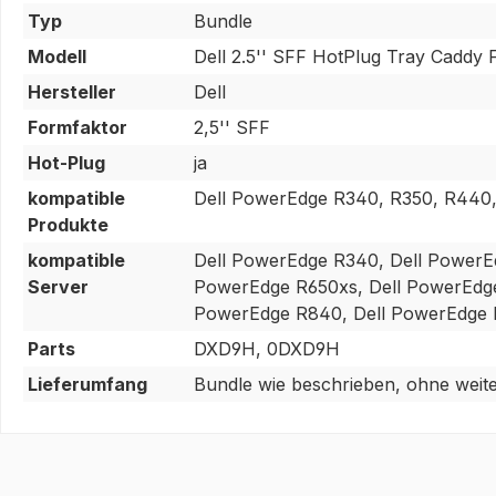
Typ
Bundle
Modell
Dell 2.5'' SFF HotPlug Tray Caddy
Hersteller
Dell
Formfaktor
2,5'' SFF
Hot-Plug
ja
kompatible
Dell PowerEdge R340, R350, R440
Produkte
kompatible
Dell PowerEdge R340, Dell PowerE
Server
PowerEdge R650xs, Dell PowerEdge
PowerEdge R840, Dell PowerEdge 
Parts
DXD9H, 0DXD9H
Lieferumfang
Bundle wie beschrieben, ohne weite