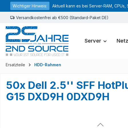
Wichtiger Hinweis:
Aktuell kann es bei Server-RAM, CPUs, 
springen
Zur Hauptnavigation springen
Versandkostenfrei ab €500 (Standard-Paket DE)
Server
Net
Ersatzteile
HDD-Rahmen
50x Dell 2.5'' SFF HotP
G15 DXD9H 0DXD9H