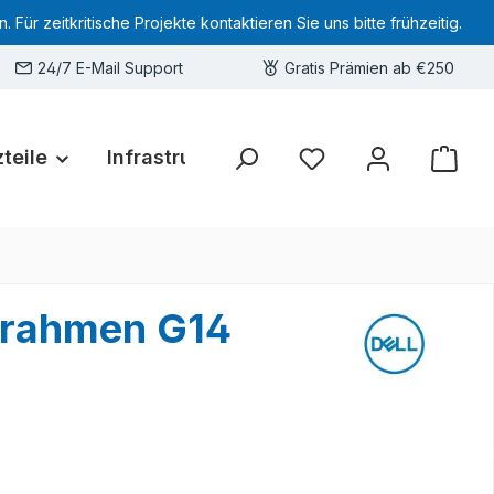
 zeitkritische Projekte kontaktieren Sie uns bitte frühzeitig.
24/7 E-Mail Support
Gratis Prämien ab €250
teile
Infrastruktur
Hardware-Deals
Sie haben 0 Produkte 
enrahmen G14