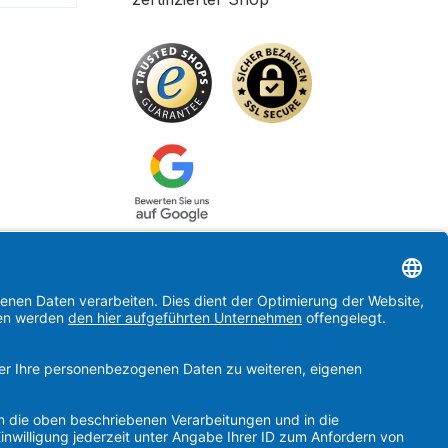
ertes Bild 2
enutzerdefiniertes Bild 3