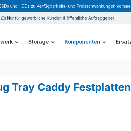
SSDs und HDDs zu Verfügbarkeits- und Preisschwankungen kommen. Für
Nur für gewerbliche Kunden & öffentliche Auftraggeber
zwerk
Storage
Komponenten
Ersatz
lug Tray Caddy Festplatt