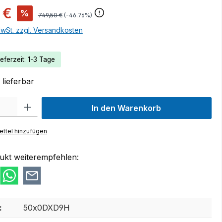
 €
%
749,50 €
(-46.76%)
MwSt. zzgl. Versandkosten
eferzeit: 1-3 Tage
lieferbar
 Gib den gewünschten Wert ein oder benutze die Schaltflächen um die Anzah
In den Warenkorb
ttel hinzufügen
ukt weiterempfehlen:
:
50x0DXD9H