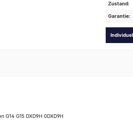
Zustand:
Garantie:
Individue
ahmen G14 G15 DXD9H 0DXD9H