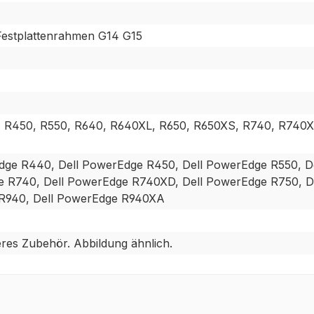
 Festplattenrahmen G14 G15
, R450, R550, R640, R640XL, R650, R650XS, R740, R740
dge R440, Dell PowerEdge R450, Dell PowerEdge R550, De
 R740, Dell PowerEdge R740XD, Dell PowerEdge R750, De
R940, Dell PowerEdge R940XA
res Zubehör. Abbildung ähnlich.