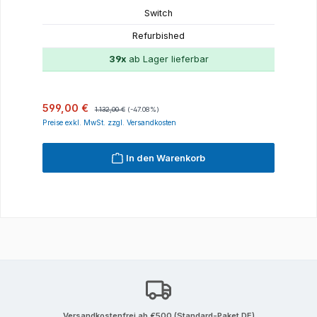
Switch
Refurbished
39x
ab Lager lieferbar
Verkaufspreis:
Regulärer Preis:
599,00 €
1.132,00 €
(-47.08%)
Preise exkl. MwSt. zzgl. Versandkosten
In den Warenkorb
Versandkostenfrei ab €500 (Standard-Paket DE)