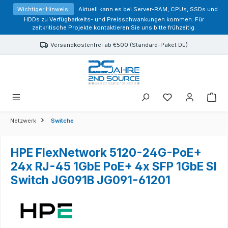
alt springen
Wichtiger Hinweis:
Aktuell kann es bei Server-RAM, CPUs, SSDs und
HDDs zu Verfügbarkeits- und Preisschwankungen kommen. Für
zeitkritische Projekte kontaktieren Sie uns bitte frühzeitig.
Versandkostenfrei ab €500 (Standard-Paket DE)
Sie haben 0 Prod
Netzwerk
Switche
HPE FlexNetwork 5120-24G-PoE+
24x RJ-45 1GbE PoE+ 4x SFP 1GbE SI
Switch JG091B JG091-61201