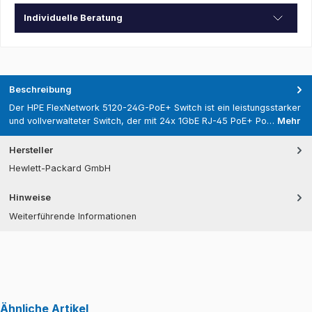
Individuelle Beratung
Beschreibung
Der HPE FlexNetwork 5120-24G-PoE+ Switch ist ein leistungsstarker
und vollverwalteter Switch, der mit 24x 1GbE RJ-45 PoE+ Po…
Mehr
Hersteller
Hewlett-Packard GmbH
Hinweise
Weiterführende Informationen
Ähnliche Artikel