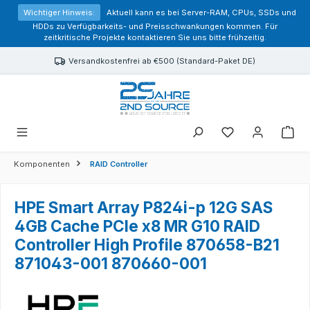
alt springen
Wichtiger Hinweis:
Aktuell kann es bei Server-RAM, CPUs, SSDs und
HDDs zu Verfügbarkeits- und Preisschwankungen kommen. Für
zeitkritische Projekte kontaktieren Sie uns bitte frühzeitig.
Versandkostenfrei ab €500 (Standard-Paket DE)
Sie haben 0 Prod
Komponenten
RAID Controller
HPE Smart Array P824i-p 12G SAS
4GB Cache PCIe x8 MR G10 RAID
Controller High Profile 870658-B21
871043-001 870660-001