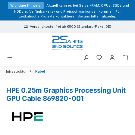
alt springen
Wichtiger Hinweis:
Aktuell kann es bei Server-RAM, CPUs, SSDs und
HDDs zu Verfügbarkeits- und Preisschwankungen kommen. Für
zeitkritische Projekte kontaktieren Sie uns bitte frühzeitig.
Versandkostenfrei ab €500 (Standard-Paket DE)
Sie haben 0 Prod
Infrastruktur
Kabel
HPE 0.25m Graphics Processing Unit
GPU Cable 869820-001