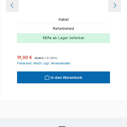
Kabel
Refurbished
137x
ab Lager lieferbar
Verkaufspreis:
Regulärer Preis:
19,00 €
39,00 €
(-51.28%)
Preise exkl. MwSt. zzgl. Versandkosten
In den Warenkorb