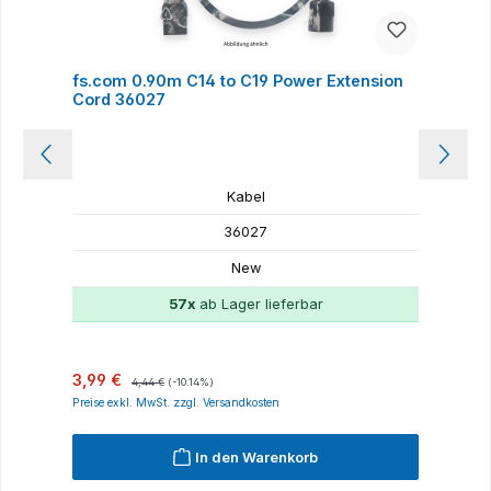
fs.com 0.90m C14 to C19 Power Extension
H
Cord 36027
Kabel
36027
New
57x
ab Lager lieferbar
Verkaufspreis:
Regulärer Preis:
R
3,99 €
8
4,44 €
(-10.14%)
Preise exkl. MwSt. zzgl. Versandkosten
P
In den Warenkorb