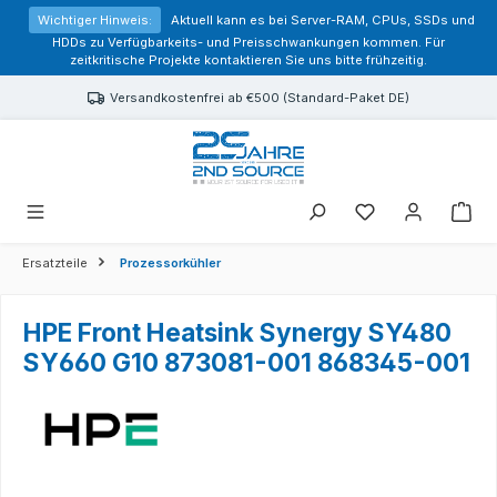
alt springen
Wichtiger Hinweis:
Aktuell kann es bei Server-RAM, CPUs, SSDs und
HDDs zu Verfügbarkeits- und Preisschwankungen kommen. Für
zeitkritische Projekte kontaktieren Sie uns bitte frühzeitig.
Versandkostenfrei ab €500 (Standard-Paket DE)
Sie haben 0 Prod
Ersatzteile
Prozessorkühler
HPE Front Heatsink Synergy SY480
SY660 G10 873081-001 868345-001