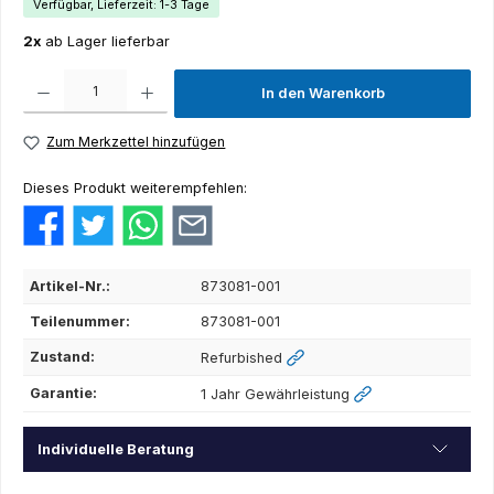
Verfügbar, Lieferzeit: 1-3 Tage
2x
ab Lager lieferbar
Produkt Anzahl: Gib den gewünschten Wert ein oder benutze die Schaltflächen um die Anza
In den Warenkorb
Zum Merkzettel hinzufügen
Dieses Produkt weiterempfehlen:
Artikel-Nr.:
873081-001
Teilenummer:
873081-001
Zustand:
Refurbished
Garantie:
1 Jahr Gewährleistung
Individuelle Beratung