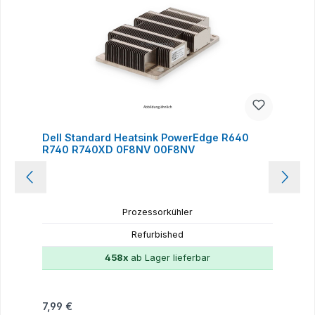
Dell Standard Heatsink PowerEdge R640
R740 R740XD 0F8NV 00F8NV
Prozessorkühler
Refurbished
458x
ab Lager lieferbar
Regulärer Preis:
7,99 €