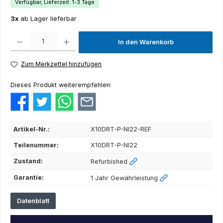
Verfügbar, Lieferzeit: 1-3 Tage
3x
ab Lager lieferbar
Produkt Anzahl: Gib den gewünschten Wert ein oder benutze die Schaltflächen um die Anza
In den Warenkorb
Zum Merkzettel hinzufügen
Dieses Produkt weiterempfehlen:
Artikel-Nr.:
X10DRT-P-NI22-REF
Teilenummer:
X10DRT-P-NI22
Zustand:
Refurbished
Garantie:
1 Jahr Gewährleistung
Datenblatt