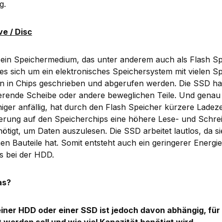
g.
ve / Disc
s ein Speichermedium, das unter anderem auch als Flash S
 es sich um ein elektronisches Speichersystem mit vielen Sp
n in Chips geschrieben und abgerufen werden. Die SSD hat
erende Scheibe oder andere beweglichen Teile. Und genau da
niger anfällig, hat durch den Flash Speicher kürzere Ladeze
erung auf den Speicherchips eine höhere Lese- und Schrei
nötigt, um Daten auszulesen. Die SSD arbeitet lautlos, da si
n Bauteile hat. Somit entsteht auch ein geringerer Energi
ls bei der HDD.
as?
iner HDD oder einer SSD ist jedoch davon abhängig, fü
 werden soll und wie viel Kapazität benötigt wird.