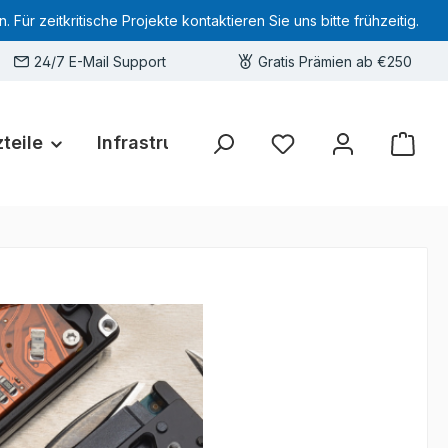
 zeitkritische Projekte kontaktieren Sie uns bitte frühzeitig.
24/7 E-Mail Support
Gratis Prämien ab €250
teile
Infrastruktur
Hardware-Deals
Sie haben 0 Produkte 