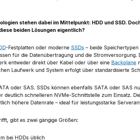
logien stehen dabei im Mittelpunkt: HDD und SSD.
Doch
diese beiden Lösungen eigentlich?
DD
-Festplatten oder moderne
SSDs
– beide Speichertypen
ssen für die Datenübertragung und die Stromversorgung. 
rk entweder direkt über Kabel oder über eine
Backplane
m
en Laufwerk und System erfolgt über standardisierte Schni
SATA oder SAS. SSDs können ebenfalls SATA oder SAS n
er deutlich schnelleren NVMe-Schnittstelle zum Einsatz. D
tlich höhere Datenrate – ideal für leistungsstarke Server
fft, gibt es zwei gängige Größen:
lem bei HDDs üblich