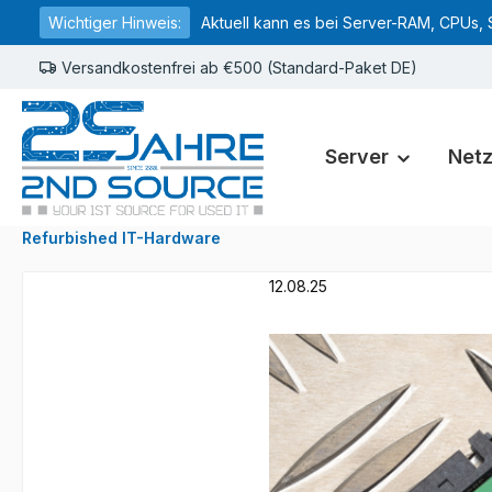
Wichtiger Hinweis:
Aktuell kann es bei Server-RAM, CPUs, 
springen
Zur Hauptnavigation springen
Versandkostenfrei ab €500 (Standard-Paket DE)
Server
Net
Refurbished IT-Hardware
12.08.25