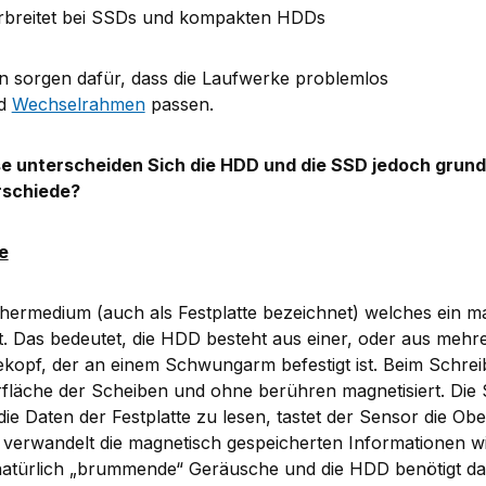
verbreitet bei SSDs und kompakten HDDs
n sorgen dafür, dass die Laufwerke problemlos
d
Wechselrahmen
passen.
se unterscheiden Sich die HDD und die SSD jedoch grun
rschiede?
e
chermedium (auch als Festplatte bezeichnet) welches ein m
. Das bedeutet, die HDD besteht aus einer, oder aus meh
sekopf, der an einem Schwungarm befestigt ist. Beim Schre
fläche der Scheiben und ohne berühren magnetisiert. Die 
ie Daten der Festplatte zu lesen, tastet der Sensor die Ob
erwandelt die magnetisch gespeicherten Informationen wi
natürlich „brummende“ Geräusche und die HDD benötigt da